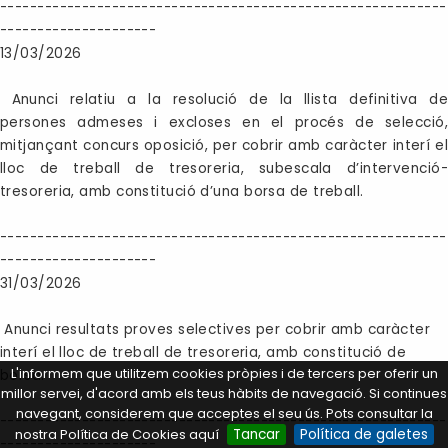
------------------------------------------------------------
---------------------
13/03/2026
Anunci relatiu a la resolució de la llista definitiva de
persones admeses i excloses en el procés de selecció,
mitjançant concurs oposició, per cobrir amb caràcter interí el
lloc de treball de tresoreria, subescala d’intervenció-
tresoreria, amb constitució d’una borsa de treball.
------------------------------------------------------------
---------------------
31/03/2026
Anunci resultats proves selectives per cobrir amb caràcter
interí el lloc de treball de tresoreria, amb constitució de
L'informem que utilitzem cookies pròpies i de tercers per oferir un
borsa.
millor servei, d'acord amb els teus hàbits de navegació. Si continues
navegant, considerem que acceptes el seu ús. Pots consultar la
------------------------------------------------------------
nostra Política de Cookies aquí
Tancar
Política de galetes
---------------------