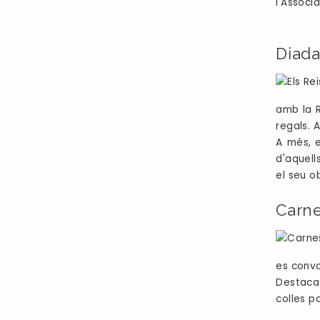
l'Associ
Diada
amb la R
regals. 
A més, e
d'aquell
el seu o
Carne
es convo
Destaca 
colles p