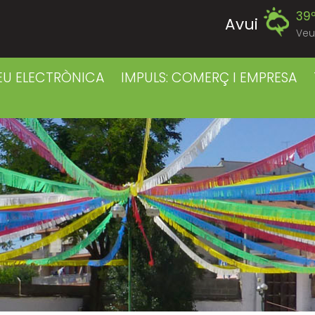
39
Avui
Veu
39
Diumenge
EU ELECTRÒNICA
IMPULS: COMERÇ I EMPRESA
39
Dilluns
39
Dimarts
41
Dimecres
42
Dijous
40
Divendres