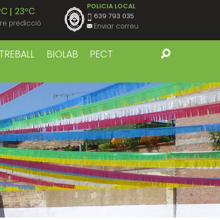
POLICIA LOCAL
ºC
23ºC
639 793 035
re predicció
Enviar correu
ºC
22ºC
TREBALL
BIOLAB
PECT
ºC
23ºC
ºC
22ºC
ºC
23ºC
ºC
22ºC
ºC
23ºC