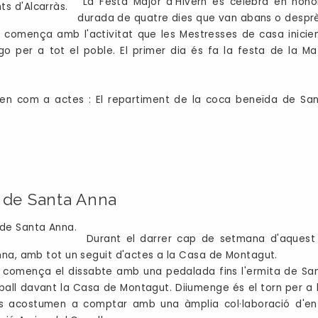
La Festa Major d'Hivern es celebra en hono
durada de quatre dies que van abans o despr
 comença amb l'activitat que les Mestresses de casa inicien
 per a tot el poble. El primer dia és fa la festa de la Ma
n com a actes : El repartiment de la coca beneïda de Sant 
 de Santa Anna
Durant el darrer cap de setmana d'aquest 
na, amb tot un seguit d'actes a la Casa de Montagut.
 comença el dissabte amb una pedalada fins l'ermita de San
 ball davant la Casa de Montagut. Diiumenge és el torn per a l
s acostumen a comptar amb una àmplia col·laboració d'entit