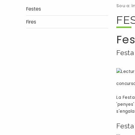
Sou a:
I
Festes
FES
Fires
Fes
Festa
concurso
La Festa
'penyes
s'engalan
Festa