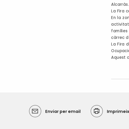
Alcarràs
La Fira 
En la zo
activita
famílies
càrrec d
La Fira 
Ocupació
Aquest a
Enviar per email
Imprimei