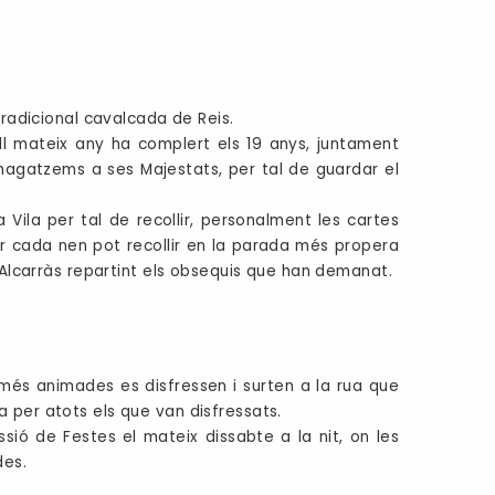
tradicional cavalcada de Reis.
ll mateix any ha complert els 19 anys, juntament
 magatzems a ses Majestats, per tal de guardar el
Vila per tal de recollir, personalment les cartes
er cada nen pot recollir en la parada més propera
 d'Alcarràs repartint els obsequis que han demanat.
s més animades es disfressen i surten a la rua que
a per atots els que van disfressats.
sió de Festes el mateix dissabte a la nit, on les
des.