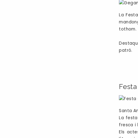
La Festa
mandongo
tothom.
Destaque
patró.
Festa
Santa An
La festa
fresca i
Els acte