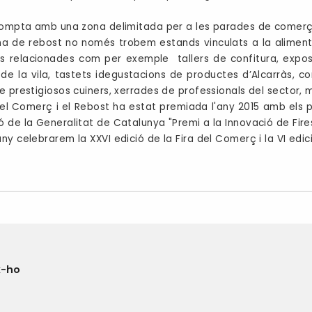
.
compta amb una zona delimitada per a les parades de comerç i s
na de rebost no només trobem estands vinculats a la aliment
ts relacionades com per exemple tallers de confitura, expos
 de la vila, tastets idegustacions de productes d’Alcarràs, 
e prestigiosos cuiners, xerrades de professionals del sector, m
del Comerç i el Rebost ha estat premiada l'any 2015 amb els
 de la Generalitat de Catalunya "Premi a la Innovació de Fir
ny celebrarem la XXVI edició de la Fira del Comerç i la VI edic
x-ho