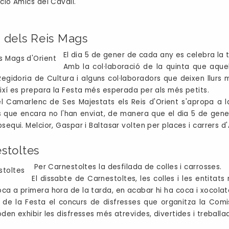
ació Amics del Cavall.
 dels Reis Mags
El dia 5 de gener de cada any es celebra la 
Amb la col·laboració de la quinta que aque
egidoria de Cultura i alguns col·laboradors que deixen llurs
Així es prepara la Festa més esperada per als més petits.
l Camarlenc de Ses Majestats els Reis d'Orient s'apropa a la 
s que encara no l'han enviat, de manera que el dia 5 de gen
bsequi. Melcior, Gaspar i Baltasar volten per places i carrers
stoltes
Per Carnestoltes la desfilada de colles i carrosses.
El dissabte de Carnestoltes, les colles i les entitat
ca a primera hora de la tarda, en acabar hi ha coca i xocolat
de la Festa el concurs de disfresses que organitza la Comis
oden exhibir les disfresses més atrevides, divertides i treballa