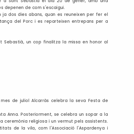
r a Sant Sebastià el dia 20 de gener, amb una
ès depenen de com s'escaigui.
 ja dos dies abans, quan es reuneixen per fer el
tança del Porc i es reparteixen entrepans per a
Sebastià, un cop finalitza la missa en honor al
mes de juliol Alcarràs celebra la seva Festa de
ta Anna. Posteriorment, se celebra un sopar a la
a ceremònia religiosa i un vermut pels assistents.
ats de la vila, com l'Associació l'Aspardenya i