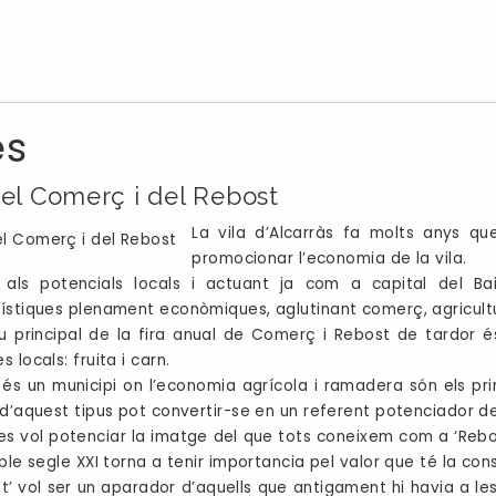
es
del Comerç i del Rebost
La vila d’Alcarràs fa molts anys que
promocionar l’economia de la vila.
 als potencials locals i actuant ja com a capital del Bai
ístiques plenament econòmiques, aglutinant comerç, agricultu
iu principal de la fira anual de Comerç i Rebost de tardor
 locals: fruita i carn.
 és un municipi on l’economia agrícola i ramadera són els pri
 d’aquest tipus pot convertir-se en un referent potenciador de
s vol potenciar la imatge del que tots coneixem com a ‘Rebos
 ple segle XXI torna a tenir importancia pel valor que té la con
st’ vol ser un aparador d’aquells que antigament hi havia a le