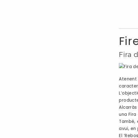
Fir
Fira 
Atenent
caracter
L’object
productes
Alcarràs
una Fira
També, e
avui, en
El ‘Rebo