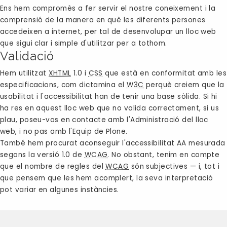
Ens hem compromès a fer servir el nostre coneixement i la
comprensió de la manera en què les diferents persones
accedeixen a internet, per tal de desenvolupar un lloc web
que sigui clar i simple d'utilitzar per a tothom.
Validació
Hem utilitzat
XHTML
1.0 i
CSS
que està en conformitat amb les
especificacions, com dictamina el
W3C
perquè creiem que la
usabilitat i l'accessibilitat han de tenir una base sòlida. Si hi
ha res en aquest lloc web que no valida correctament, si us
plau, poseu-vos en contacte amb l'
Administració del lloc
web
, i no pas amb l'Equip de Plone.
També hem procurat aconseguir l'accessibilitat AA mesurada
segons la versió 1.0 de
WCAG
. No obstant, tenim en compte
que el nombre de regles del
WCAG
són subjectives — i, tot i
que pensem que les hem acomplert, la seva interpretació
pot variar en algunes instàncies.