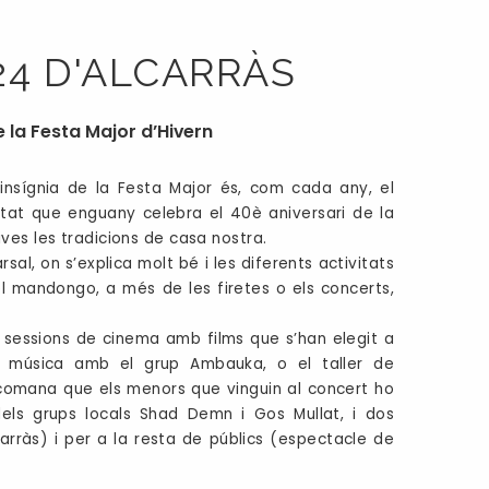
24 D'ALCARRÀS
e la Festa Major d’Hivern
insígnia de la Festa Major és, com cada any, el
tat que enguany celebra el 40è aniversari de la
ves les tradicions de casa nostra.
al, on s’explica molt bé i les diferents activitats
l mandongo, a més de les firetes o els concerts,
s; sessions de cinema amb films que s’han elegit a
; música amb el grup Ambauka, o el taller de
ecomana que els menors que vinguin al concert ho
dels grups locals Shad Demn i Gos Mullat, i dos
arràs) i per a la resta de públics (espectacle de