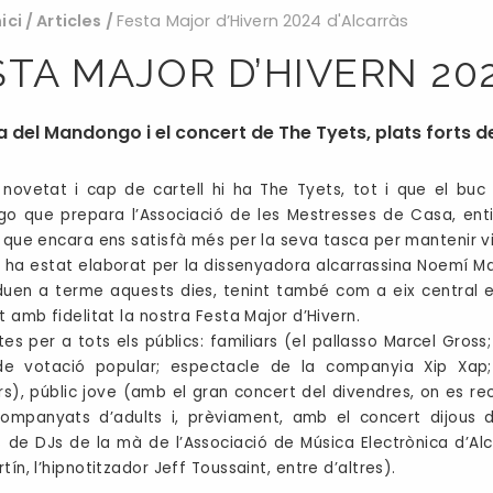
nici
/
Articles
/
Festa Major d’Hivern 2024 d'Alcarràs
STA MAJOR D’HIVERN 20
a del Mandongo i el concert de The Tyets, plats forts d
ovetat i cap de cartell hi ha The Tyets, tot i que el buc 
o que prepara l’Associació de les Mestresses de Casa, enti
l que encara ens satisfà més per la seva tasca per mantenir vi
ll ha estat elaborat per la dissenyadora alcarrassina Noemí Mars
uen a terme aquests dies, tenint també com a eix central e
nt amb fidelitat la nostra Festa Major d’Hivern.
tes per a tots els públics: familiars (el pallasso Marcel Gros
de votació popular; espectacle de la companyia Xip Xap
s), públic jove (amb el gran concert del divendres, on es r
companyats d’adults i, prèviament, amb el concert dijous 
 de DJs de la mà de l’Associació de Música Electrònica d’Alc
tín, l’hipnotitzador Jeff Toussaint, entre d’altres).