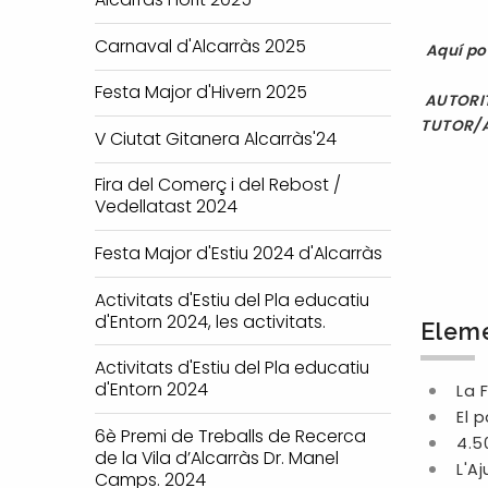
Carnaval d'Alcarràs 2025
Aquí po
Festa Major d'Hivern 2025
AUTORIT
TUTOR/A
V Ciutat Gitanera Alcarràs'24
Fira del Comerç i del Rebost /
Vedellatast 2024
Festa Major d'Estiu 2024 d'Alcarràs
Activitats d'Estiu del Pla educatiu
d'Entorn 2024, les activitats.
Eleme
Activitats d'Estiu del Pla educatiu
d'Entorn 2024
La 
El 
6è Premi de Treballs de Recerca
4.5
de la Vila d’Alcarràs Dr. Manel
L'A
Camps. 2024