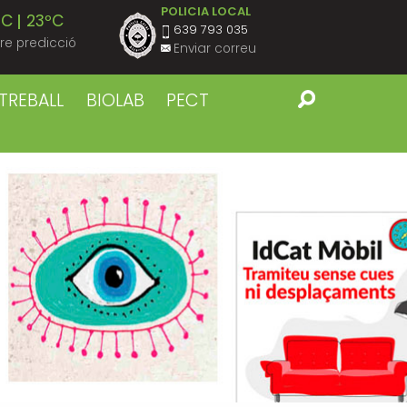
POLICIA LOCAL
ºC
23ºC
639 793 035
re predicció
Enviar correu
ºC
23ºC
TREBALL
BIOLAB
PECT
ºC
23ºC
ºC
23ºC
ºC
23ºC
ºC
22ºC
ºC
23ºC