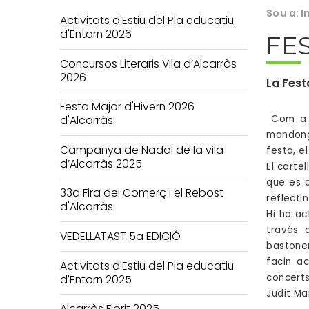
Sou a:
I
Activitats d'Estiu del Pla educatiu
d'Entorn 2026
FE
Concursos Literaris Vila d’Alcarràs
2026
La Fest
Festa Major d'Hivern 2026
Com a n
d'Alcarràs
mandong
Campanya de Nadal de la vila
festa, e
d’Alcarràs 2025
El carte
que es d
33a Fira del Comerç i el Rebost
reflecti
d'Alcarràs
Hi ha ac
través 
VEDELLATAST 5a EDICIÓ
bastoner
facin a
Activitats d'Estiu del Pla educatiu
concerts
d'Entorn 2025
Judit Mar
Alcarràs Florit 2025