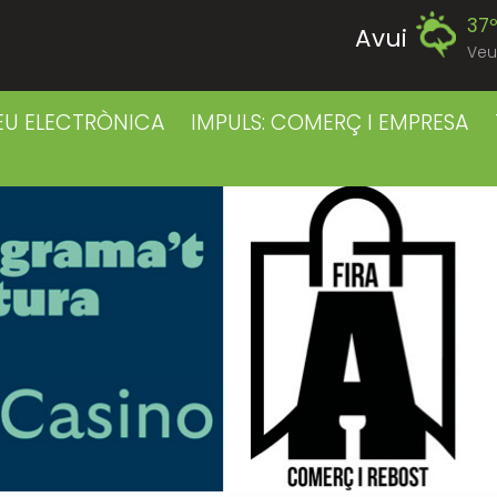
37
Avui
Veu
40
Divendres
EU ELECTRÒNICA
IMPULS: COMERÇ I EMPRESA
38
Dissabte
38
Diumenge
38
Dilluns
39
Dimarts
39
Dimecres