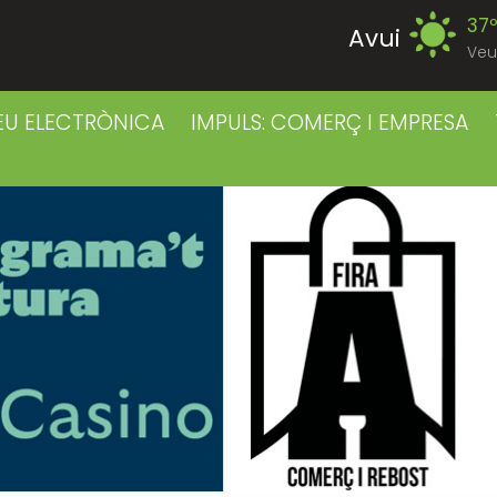
37
Avui
Veu
39
Divendres
EU ELECTRÒNICA
IMPULS: COMERÇ I EMPRESA
38
Dissabte
38
Diumenge
39
Dilluns
39
Dimarts
41
Dimecres