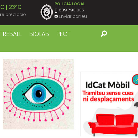
POLICIA LOCAL
ºC
23ºC
639 793 035
re predicció
Enviar correu
ºC
23ºC
TREBALL
BIOLAB
PECT
ºC
23ºC
ºC
23ºC
ºC
23ºC
ºC
22ºC
ºC
22ºC