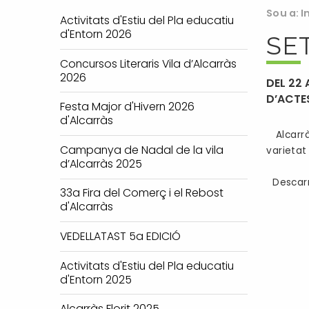
Sou a:
I
Activitats d'Estiu del Pla educatiu
d'Entorn 2026
SE
Concursos Literaris Vila d’Alcarràs
2026
DEL 22
D’ACTE
Festa Major d'Hivern 2026
d'Alcarràs
Alcarr
Campanya de Nadal de la vila
varietat 
d’Alcarràs 2025
Descarr
33a Fira del Comerç i el Rebost
d'Alcarràs
VEDELLATAST 5a EDICIÓ
Activitats d'Estiu del Pla educatiu
d'Entorn 2025
Alcarràs Florit 2025