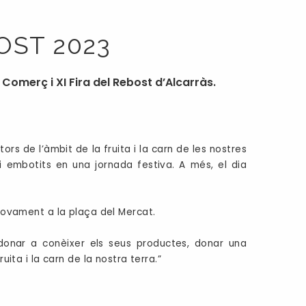
OST 2023
 Comerç i XI Fira del Rebost d’Alcarràs.
rs de l’àmbit de la fruita i la carn de les nostres
 i embotits en una jornada festiva. A més, el dia
à novament a la plaça del Mercat.
 donar a conèixer els seus productes, donar una
uita i la carn de la nostra terra.”