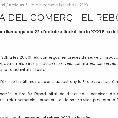
nici
/
Articles
/
Fira del comerç i el rebost 2023
RA DEL COMERÇ I EL REB
er diumenge dia 22 d’octubre tindrà lloc la XXXI Fira del
0.30h a les 20.00h els comerços, empreses de serveis i producto
xposaran els seus productes, serveis, confitures, conserves
plet d’activitats i festa.
l’èxit de les últimes edicions, aquest any la Fira es realitzar
carràs la fira és l'oportunitat de donar-se a conèixer, de
l teixit comercial i productiu de la nostra vila i projectar la fr