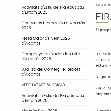
Sou a:
I
Activitats d'Estiu del Pla educatiu
d'Entorn 2026
FI
Concursos Literaris Vila d’Alcarràs
2026
El prop
Festa Major d'Hivern 2026
d'Alcarràs
Campanya de Nadal de la vila
De les 1
d’Alcarràs 2025
terres e
estarà re
33a Fira del Comerç i el Rebost
d'Alcarràs
Degut a 
VEDELLATAST 5a EDICIÓ
Per a Al
empenta a
Activitats d'Estiu del Pla educatiu
d'Entorn 2025
Alcarràs Florit 2025