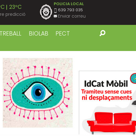
POLICIA LOCAL
ºC
23ºC
639 793 035
re predicció
Enviar correu
ºC
22ºC
TREBALL
BIOLAB
PECT
ºC
23ºC
ºC
22ºC
ºC
23ºC
ºC
22ºC
ºC
23ºC