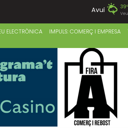
39
Avui
Veu
39
Diumenge
EU ELECTRÒNICA
IMPULS: COMERÇ I EMPRESA
39
Dilluns
39
Dimarts
41
Dimecres
42
Dijous
40
Divendres