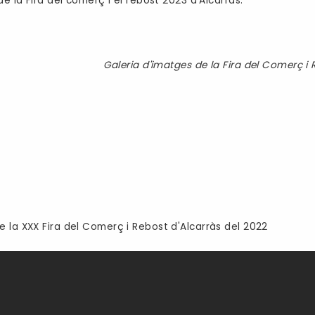
de la Fira del comerç i el rebost 2023 d'Alcarràs.
Galeria d'imatges de la Fira del Comerç i 
 la XXX Fira del Comerç i Rebost d'Alcarràs del 2022