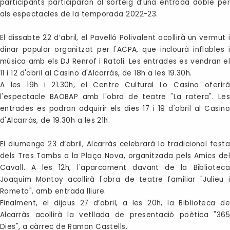
participants participaran al sorteig d’una entrada doble per
als espectacles de la temporada 2022-23.
El dissabte 22 d’abril, el Pavelló Polivalent acollirà un vermut i
dinar popular organitzat per l'ACPA, que inclourà inflables i
música amb els DJ Renrof i Ratoli. Les entrades es vendran el
11 i 12 d'abril al Casino d'Alcarràs, de 18h a les 19.30h.
A les 19h i 21.30h, el Centre Cultural Lo Casino oferirà
l'espectacle BAOBAP amb l'obra de teatre "La ratera". Les
entrades es podran adquirir els dies 17 i 19 d'abril al Casino
d'Alcarràs, de 19.30h a les 21h.
El diumenge 23 d’abril, Alcarràs celebrarà la tradicional festa
dels Tres Tombs a la Plaça Nova, organitzada pels Amics del
Cavall. A les 12h, l'aparcament davant de la Biblioteca
Joaquim Montoy acollirà l'obra de teatre familiar "Julieu i
Rometa", amb entrada lliure.
Finalment, el dijous 27 d’abril, a les 20h, la Biblioteca de
Alcarràs acollirà la vetllada de presentació poètica "365
Dies", a càrrec de Ramon Castells.