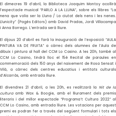
El dimecres 19 d’abril, la Biblioteca Joaquim Montoy acollirà
l’espectacle musical “PARLO A LA LLUNA”, sobre els llibres “La
nena que volia ser la Lluna / La ciutat dels nens i les nenes.
Llunicity” (Pagès Editors) amb David Pradas, Jordi Villacampa
i Anna Borrego. L’entrada serà lliure.
El dijous 20 d’abril es farà la inauguració de l’exposició “AULA
PINTURA VA DE FRUITA” a càrrec dels alumnes de l’Aula de
dibuix i pintura al hall del CCM Lo Casino. A les 20h, també al
CCM Lo Casino, tindrà lloc el 15è Recital de paraules en
commemoració dels 150 anys del naixement de Rosa Sensat i
Vilà, a càrrec dels centres educatius i entitats culturals
d’Alcarràs, amb entrada lliure.
El divendres 21 d’abril, a les 20h, es realitzarà la
Nit de la
cultura
amb Wax & Boogie, amb el lliurament dels premis
literaris i del millor espectacle “Programa’t Cultura 2022” al
CCM Lo Casino, amb entrada lliure. Les votacions per aquest
premi es podran fer a través del següent formulari i tots els