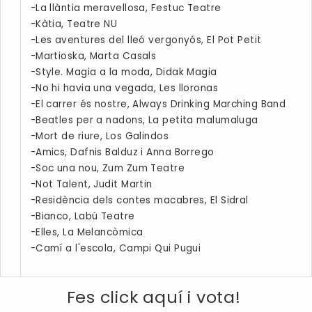
-La llàntia meravellosa, Festuc Teatre
-Kàtia, Teatre NU
-Les aventures del lleó vergonyós, El Pot Petit
-Martioska, Marta Casals
-Style. Magia a la moda, Didak Magia
-No hi havia una vegada, Les lloronas
-El carrer és nostre, Always Drinking Marching Band
-Beatles per a nadons, La petita malumaluga
-Mort de riure, Los Galindos
-Amics, Dafnis Balduz i Anna Borrego
-Soc una nou, Zum Zum Teatre
-Not Talent, Judit Martin
-Residència dels contes macabres, El Sidral
-Bianco, Labú Teatre
-Elles, La Melancòmica
-Camí a l'escola, Campi Qui Pugui
Fes click aquí i vota!