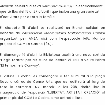
Alcarràs celebra la seva
Setmana Cultural,
un esdeveniment
que té lloc del 15 al 27 d’abril i que inclou una gran varietat
d'activitats per a tota la família.
El dissabte 15 d’abril es realitzarà un Brunch solidari en
benefici de
l’Asociación Macrocefalia Malformación Capila
organitzat per AMEA, així com l’espectacle IAIA, Mambo
project al CCM Lo Casino (3€).
El diumenge 16 d’abril la Biblioteca acollirà una nova sortida
“Llegir Teatre” per als clubs de lectura al TNC a veure l’obra
“El temps i els Conway”.
El dilluns 17 d’abril es començarà a fer el mural a la plaça
Nova a càrrec de Conse Arts, que es realitzarà al llarg de
tota la setmana. Així mateix, a les 20h, tindrà lloc la
inauguració de l’exposició “LLIBERTAT, ARTISTA I CREACIÓ” al
primer pis del CCM Lo Casino, amb entrada lliure.