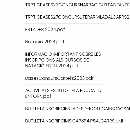
TRPTICBASES22CONCURSNARRACICURTAINFANTS
TRPTICBASES27CONCURSLITERARIVILADALCARRS2
ESTADES 2024.pdf
Natacio 2024.pdf
INFORMACIÓ IMPORTANT SOBRE LES
INSCRIPCIONS ALS CURSOS DE
NATACIÓ ESTIU 2024.pdf
BasesConcursCartells2023.pdf
ACTIVITATS ESTIU DEL PLA EDUCATIU
ENTORN.pdf
BUTLLETAINSCRIPCIESTADESDEROBTICAIESCACSA
BUTLLETAINSCRIPCIMSICAP3P4iP5ALCARRS.pdf