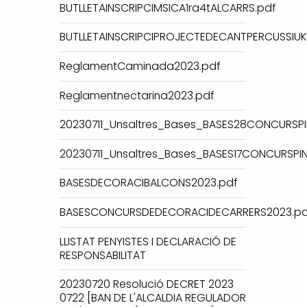
BUTLLETAINSCRIPCIMSICA1ra4tALCARRS.pdf
BUTLLETAINSCRIPCIPROJECTEDECANTPERCUSSIUKE
ReglamentCaminada2023.pdf
Reglamentnectarina2023.pdf
20230711_Unsaltres_Bases_BASES28CONCURSPI
20230711_Unsaltres_Bases_BASES17CONCURSPI
BASESDECORACIBALCONS2023.pdf
BASESCONCURSDEDECORACIDECARRERS2023.pd
LLISTAT PENYISTES I DECLARACIÓ DE
RESPONSABILITAT
20230720 Resolució DECRET 2023
0722 [BAN DE L'ALCALDIA REGULADOR