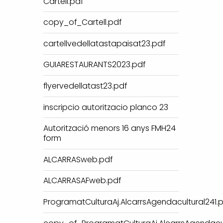
Cartell.pdf
copy_of_Cartell.pdf
cartellvedellatastapaisat23.pdf
GUIARESTAURANTS2023.pdf
flyervedellatast23.pdf
inscripcio autoritzacio planco 23
Autorització menors 16 anys FMH24
form
ALCARRASweb.pdf
ALCARRASAFweb.pdf
ProgramatCulturaAj.AlcarrsAgendacultural241.