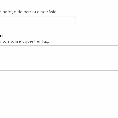
cessari)
a adreça de correu electrònic.
ri
tari sobre aquest enllaç.