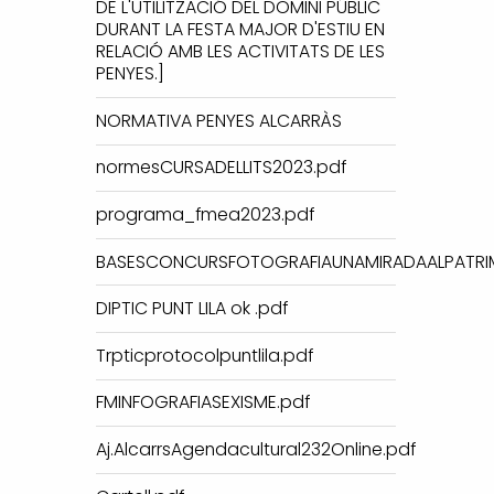
DE L'UTILITZACIÓ DEL DOMINI PÚBLIC
DURANT LA FESTA MAJOR D'ESTIU EN
RELACIÓ AMB LES ACTIVITATS DE LES
PENYES.]
NORMATIVA PENYES ALCARRÀS
normesCURSADELLITS2023.pdf
programa_fmea2023.pdf
BASESCONCURSFOTOGRAFIAUNAMIRADAALPATRIM
DIPTIC PUNT LILA ok .pdf
Trpticprotocolpuntlila.pdf
FMINFOGRAFIASEXISME.pdf
Aj.AlcarrsAgendacultural232Online.pdf