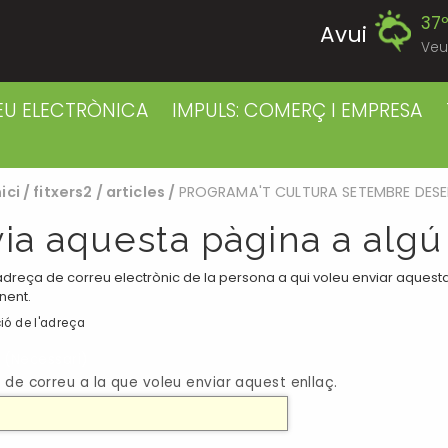
37
Avui
Veu
40
Divendres
EU ELECTRÒNICA
IMPULS: COMERÇ I EMPRESA
38
Dissabte
nici
/
fitxers2
/
articles
/
PROGRAMA'T CULTURA SETEMBRE DESE
38
Diumenge
ia aquesta pàgina a algú
38
Dilluns
adreça de correu electrònic de la persona a qui voleu enviar aquesta 
nent.
39
ió de l'adreça
Dimarts
(Necessari)
39
 de correu a la que voleu enviar aquest enllaç.
Dimecres