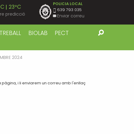
POLICIA LOCAL
ºC
23ºC
639 793 035
re predicció
Enviar correu
ºC
23ºC
TREBALL
BIOLAB
PECT
ºC
23ºC
MBRE 2024
ºC
23ºC
ºC
23ºC
pàgina, i li enviarem un correu amb l'enllaç
ºC
22ºC
ºC
23ºC