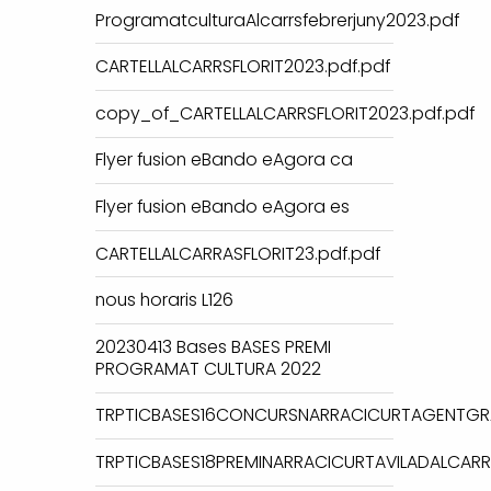
ProgramatculturaAlcarrsfebrerjuny2023.pdf
CARTELLALCARRSFLORIT2023.pdf.pdf
copy_of_CARTELLALCARRSFLORIT2023.pdf.pdf
Flyer fusion eBando eAgora ca
Flyer fusion eBando eAgora es
CARTELLALCARRASFLORIT23.pdf.pdf
nous horaris L126
20230413 Bases BASES PREMI
PROGRAMAT CULTURA 2022
TRPTICBASES16CONCURSNARRACICURTAGENTGR
TRPTICBASES18PREMINARRACICURTAVILADALCARR