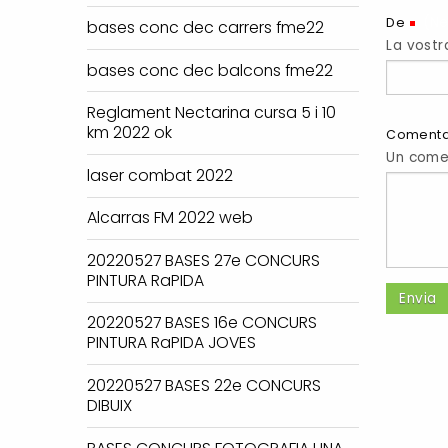
(Ne
De
bases conc dec carrers fme22
La vostr
bases conc dec balcons fme22
Reglament Nectarina cursa 5 i 10
km 2022 ok
Comenta
Un comen
laser combat 2022
Alcarras FM 2022 web
20220527 BASES 27e CONCURS
PINTURA RaPIDA
20220527 BASES 16e CONCURS
PINTURA RaPIDA JOVES
20220527 BASES 22e CONCURS
DIBUIX