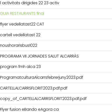
1 activitats dirigides 22 23 activ
GUIA RESTAURANTS final
flyer vedellatast22 CAT
cartell vedellatast 22
noushorarisbus1022
PROGRAMA VII JORNADES SALUT ALCARRÀS
program fmh alca 23
ProgramatculturaAlcarrsfebrerjuny2023.pdf
CARTELLALCARRSFLORIT2023.pdf.pdf
copy_of_CARTELLALCARRSFLORIT2023.pdf.pdf
Flyer fusion eBando eAgora ca