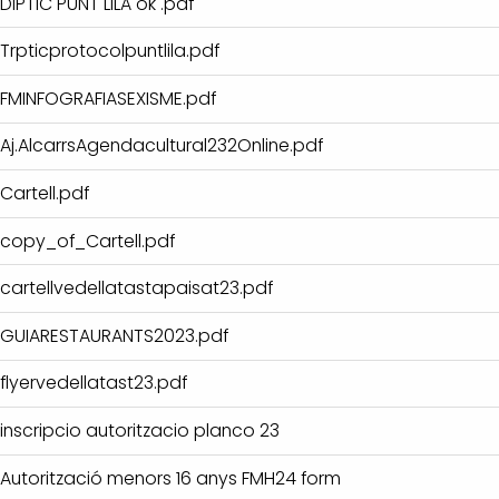
DIPTIC PUNT LILA ok .pdf
Trpticprotocolpuntlila.pdf
FMINFOGRAFIASEXISME.pdf
Aj.AlcarrsAgendacultural232Online.pdf
Cartell.pdf
copy_of_Cartell.pdf
cartellvedellatastapaisat23.pdf
GUIARESTAURANTS2023.pdf
flyervedellatast23.pdf
inscripcio autoritzacio planco 23
Autorització menors 16 anys FMH24 form