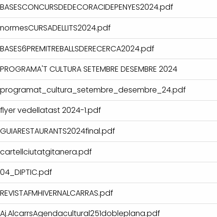
BASESCONCURSDEDECORACIDEPENYES2024.pdf
normesCURSADELLITS2024.pdf
BASES6PREMITREBALLSDERECERCA2024.pdf
PROGRAMA'T CULTURA SETEMBRE DESEMBRE 2024
programat_cultura_setembre_desembre_24.pdf
flyer vedellatast 2024-1.pdf
GUIARESTAURANTS2024final.pdf
cartellciutatgitanera.pdf
04_DIPTIC.pdf
REVISTAFMHIVERNALCARRAS.pdf
Aj.AlcarrsAgendacultural251dobleplana.pdf