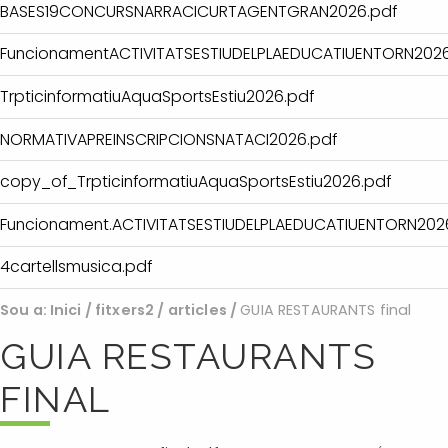
BASES19CONCURSNARRACICURTAGENTGRAN2026.pdf
FuncionamentACTIVITATSESTIUDELPLAEDUCATIUENTORN2026
TrpticinformatiuAquaSportsEstiu2026.pdf
NORMATIVAPREINSCRIPCIONSNATACI2026.pdf
copy_of_TrpticinformatiuAquaSportsEstiu2026.pdf
Funcionament.ACTIVITATSESTIUDELPLAEDUCATIUENTORN202
4cartellsmusica.pdf
Sou a:
Inici
/
fitxers2
/
articles
/
GUIA RESTAURANTS final
GUIA RESTAURANTS
FINAL