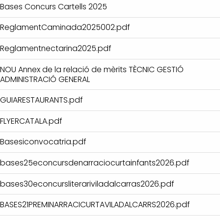
Bases Concurs Cartells 2025
ReglamentCaminada2025002.pdf
Reglamentnectarina2025.pdf
NOU Annex de la relació de mèrits TÈCNIC GESTIÓ
ADMINISTRACIÓ GENERAL
GUIARESTAURANTS.pdf
FLYERCATALA.pdf
Basesiconvocatria.pdf
bases25econcursdenarraciocurtainfants2026.pdf
bases30econcursliterariviladalcarras2026.pdf
BASES21PREMINARRACICURTAVILADALCARRS2026.pdf