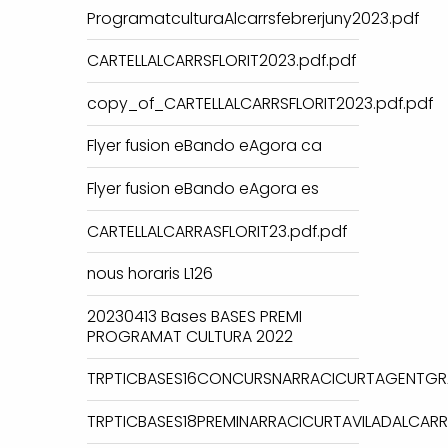
ProgramatculturaAlcarrsfebrerjuny2023.pdf
CARTELLALCARRSFLORIT2023.pdf.pdf
copy_of_CARTELLALCARRSFLORIT2023.pdf.pdf
Flyer fusion eBando eAgora ca
Flyer fusion eBando eAgora es
CARTELLALCARRASFLORIT23.pdf.pdf
nous horaris L126
20230413 Bases BASES PREMI
PROGRAMAT CULTURA 2022
TRPTICBASES16CONCURSNARRACICURTAGENTGR
TRPTICBASES18PREMINARRACICURTAVILADALCARR