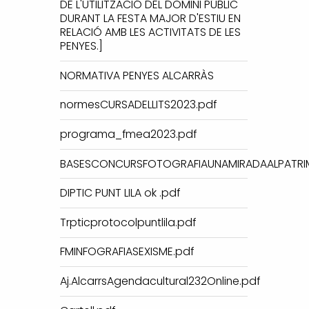
DE L'UTILITZACIÓ DEL DOMINI PÚBLIC
DURANT LA FESTA MAJOR D'ESTIU EN
RELACIÓ AMB LES ACTIVITATS DE LES
PENYES.]
NORMATIVA PENYES ALCARRÀS
normesCURSADELLITS2023.pdf
programa_fmea2023.pdf
BASESCONCURSFOTOGRAFIAUNAMIRADAALPATRIM
DIPTIC PUNT LILA ok .pdf
Trpticprotocolpuntlila.pdf
FMINFOGRAFIASEXISME.pdf
Aj.AlcarrsAgendacultural232Online.pdf