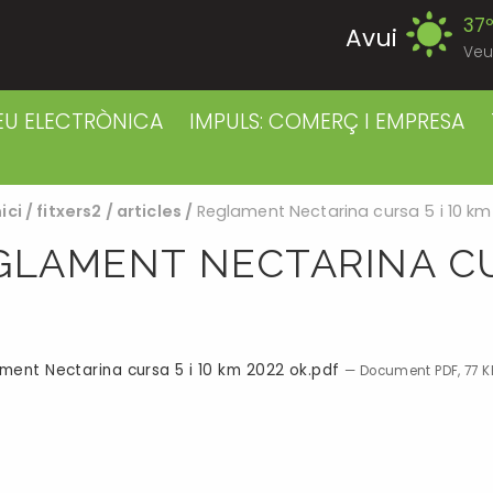
37
Avui
Veu
39
Divendres
EU ELECTRÒNICA
IMPULS: COMERÇ I EMPRESA
38
Dissabte
nici
/
fitxers2
/
articles
/
Reglament Nectarina cursa 5 i 10 km
38
Diumenge
GLAMENT NECTARINA CUR
39
Dilluns
39
Dimarts
ment Nectarina cursa 5 i 10 km 2022 ok.pdf
— Document PDF, 77 K
41
Dimecres