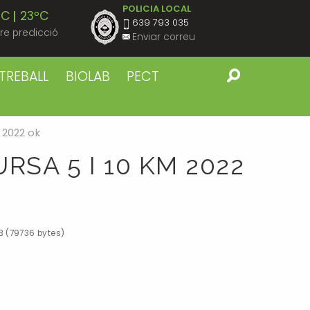
POLICIA LOCAL
ºC
23ºC
639 793 035
re predicció
Enviar correu
ºC
23ºC
TREBALL
BIOLAB
PECT
ºC
23ºC
 2022 ok
ºC
23ºC
SA 5 I 10 KM 2022
ºC
23ºC
ºC
22ºC
B (79736 bytes)
ºC
22ºC