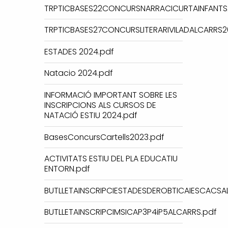
TRPTICBASES22CONCURSNARRACICURTAINFANTS
TRPTICBASES27CONCURSLITERARIVILADALCARRS2
ESTADES 2024.pdf
Natacio 2024.pdf
INFORMACIÓ IMPORTANT SOBRE LES
INSCRIPCIONS ALS CURSOS DE
NATACIÓ ESTIU 2024.pdf
BasesConcursCartells2023.pdf
ACTIVITATS ESTIU DEL PLA EDUCATIU
ENTORN.pdf
BUTLLETAINSCRIPCIESTADESDEROBTICAIESCACSA
BUTLLETAINSCRIPCIMSICAP3P4iP5ALCARRS.pdf