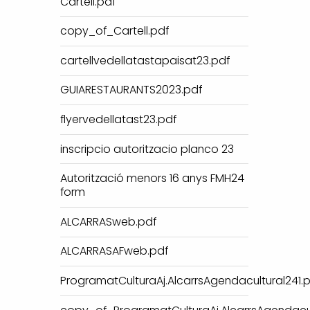
Cartell.pdf
copy_of_Cartell.pdf
cartellvedellatastapaisat23.pdf
GUIARESTAURANTS2023.pdf
flyervedellatast23.pdf
inscripcio autoritzacio planco 23
Autorització menors 16 anys FMH24
form
ALCARRASweb.pdf
ALCARRASAFweb.pdf
ProgramatCulturaAj.AlcarrsAgendacultural241.