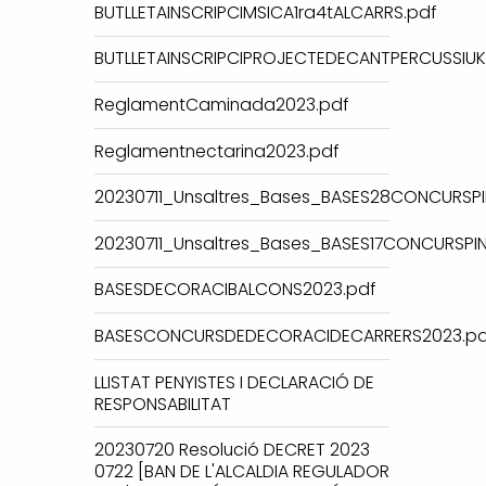
BUTLLETAINSCRIPCIMSICA1ra4tALCARRS.pdf
BUTLLETAINSCRIPCIPROJECTEDECANTPERCUSSIUKE
ReglamentCaminada2023.pdf
Reglamentnectarina2023.pdf
20230711_Unsaltres_Bases_BASES28CONCURSPI
20230711_Unsaltres_Bases_BASES17CONCURSPI
BASESDECORACIBALCONS2023.pdf
BASESCONCURSDEDECORACIDECARRERS2023.pd
LLISTAT PENYISTES I DECLARACIÓ DE
RESPONSABILITAT
20230720 Resolució DECRET 2023
0722 [BAN DE L'ALCALDIA REGULADOR