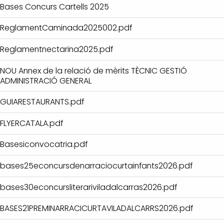
Bases Concurs Cartells 2025
ReglamentCaminada2025002.pdf
Reglamentnectarina2025.pdf
NOU Annex de la relació de mèrits TÈCNIC GESTIÓ
ADMINISTRACIÓ GENERAL
GUIARESTAURANTS.pdf
FLYERCATALA.pdf
Basesiconvocatria.pdf
bases25econcursdenarraciocurtainfants2026.pdf
bases30econcursliterariviladalcarras2026.pdf
BASES21PREMINARRACICURTAVILADALCARRS2026.pdf