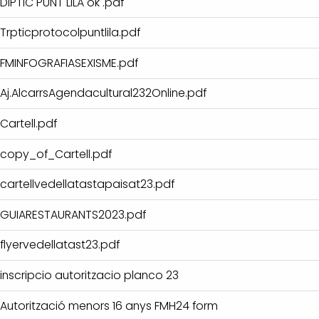
DIPTIC PUNT LILA ok .pdf
Trpticprotocolpuntlila.pdf
FMINFOGRAFIASEXISME.pdf
Aj.AlcarrsAgendacultural232Online.pdf
Cartell.pdf
copy_of_Cartell.pdf
cartellvedellatastapaisat23.pdf
GUIARESTAURANTS2023.pdf
flyervedellatast23.pdf
inscripcio autoritzacio planco 23
Autorització menors 16 anys FMH24 form