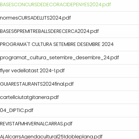
BASESCONCURSDEDECORACIDEPENYES2024.pdf
normesCURSADELLITS2024.pdf
BASES6PREMITREBALLSDERECERCA2024.pdf
PROGRAMA'T CULTURA SETEMBRE DESEMBRE 2024
programat_cultura_setembre_desembre_24.pdf
flyer vedellatast 2024-1.pdf
GUIARESTAURANTS2024final.pdf
cartellciutatgitanera.pdf
04_DIPTIC.pdf
REVISTAFMHIVERNALCARRAS.pdf
Aj.AlcarrsAgendacultural251dobleplana.pdf