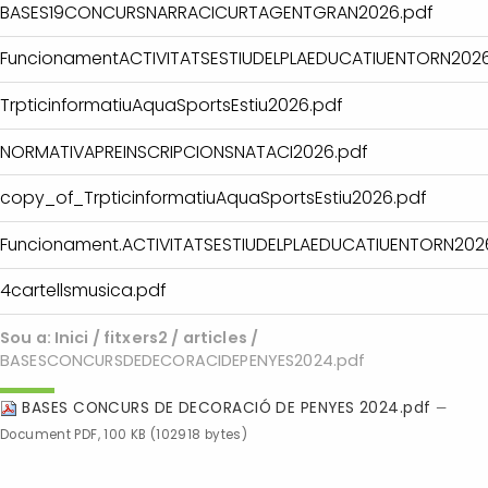
BASES19CONCURSNARRACICURTAGENTGRAN2026.pdf
FuncionamentACTIVITATSESTIUDELPLAEDUCATIUENTORN2026
TrpticinformatiuAquaSportsEstiu2026.pdf
NORMATIVAPREINSCRIPCIONSNATACI2026.pdf
copy_of_TrpticinformatiuAquaSportsEstiu2026.pdf
Funcionament.ACTIVITATSESTIUDELPLAEDUCATIUENTORN202
4cartellsmusica.pdf
Sou a:
Inici
/
fitxers2
/
articles
/
BASESCONCURSDEDECORACIDEPENYES2024.pdf
BASES CONCURS DE DECORACIÓ DE PENYES 2024.pdf
—
Document PDF, 100 KB (102918 bytes)