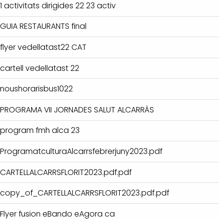
1 activitats dirigides 22 23 activ
GUIA RESTAURANTS final
flyer vedellatast22 CAT
cartell vedellatast 22
noushorarisbus1022
PROGRAMA VII JORNADES SALUT ALCARRÀS
program fmh alca 23
ProgramatculturaAlcarrsfebrerjuny2023.pdf
CARTELLALCARRSFLORIT2023.pdf.pdf
copy_of_CARTELLALCARRSFLORIT2023.pdf.pdf
Flyer fusion eBando eAgora ca