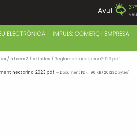
37
Avui
Veu
40
Divendres
EU ELECTRÒNICA
IMPULS: COMERÇ I EMPRESA
38
Dissabte
nici
/
fitxers2
/
articles
/
Reglamentnectarina2023.pdf
38
Diumenge
ment nectarina 2023.pdf
— Document PDF, 196 KB (201232 bytes)
38
Dilluns
39
Dimarts
39
Dimecres