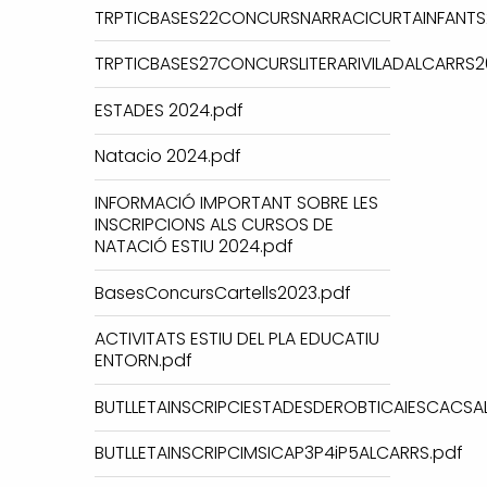
TRPTICBASES22CONCURSNARRACICURTAINFANTS
TRPTICBASES27CONCURSLITERARIVILADALCARRS2
ESTADES 2024.pdf
Natacio 2024.pdf
INFORMACIÓ IMPORTANT SOBRE LES
INSCRIPCIONS ALS CURSOS DE
NATACIÓ ESTIU 2024.pdf
BasesConcursCartells2023.pdf
ACTIVITATS ESTIU DEL PLA EDUCATIU
ENTORN.pdf
BUTLLETAINSCRIPCIESTADESDEROBTICAIESCACSA
BUTLLETAINSCRIPCIMSICAP3P4iP5ALCARRS.pdf