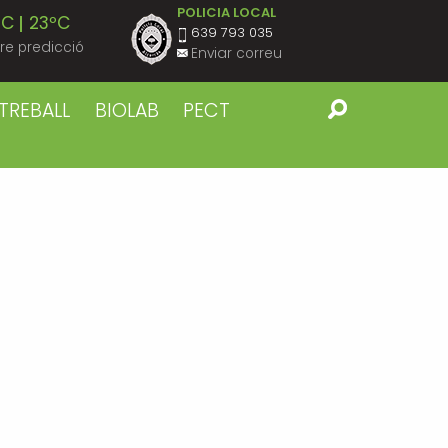
POLICIA LOCAL
ºC
23ºC
639 793 035
re predicció
Enviar correu
ºC
23ºC
TREBALL
BIOLAB
PECT
ºC
23ºC
ºC
23ºC
ºC
23ºC
ºC
22ºC
ºC
23ºC