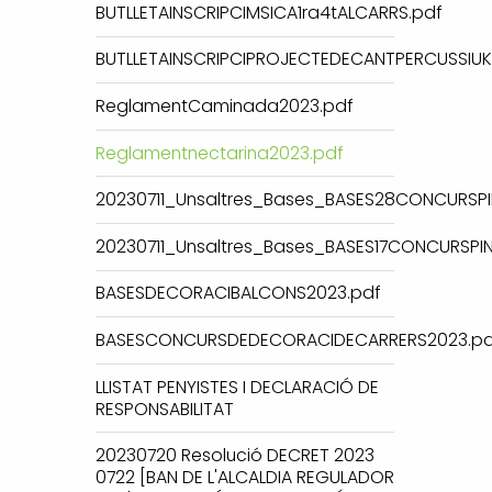
BUTLLETAINSCRIPCIMSICA1ra4tALCARRS.pdf
BUTLLETAINSCRIPCIPROJECTEDECANTPERCUSSIUKE
ReglamentCaminada2023.pdf
Reglamentnectarina2023.pdf
20230711_Unsaltres_Bases_BASES28CONCURSPI
20230711_Unsaltres_Bases_BASES17CONCURSPI
BASESDECORACIBALCONS2023.pdf
BASESCONCURSDEDECORACIDECARRERS2023.pd
LLISTAT PENYISTES I DECLARACIÓ DE
RESPONSABILITAT
20230720 Resolució DECRET 2023
0722 [BAN DE L'ALCALDIA REGULADOR