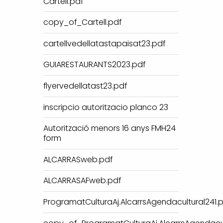
Cartell.pdf
copy_of_Cartell.pdf
cartellvedellatastapaisat23.pdf
GUIARESTAURANTS2023.pdf
flyervedellatast23.pdf
inscripcio autoritzacio planco 23
Autorització menors 16 anys FMH24
form
ALCARRASweb.pdf
ALCARRASAFweb.pdf
ProgramatCulturaAj.AlcarrsAgendacultural241.