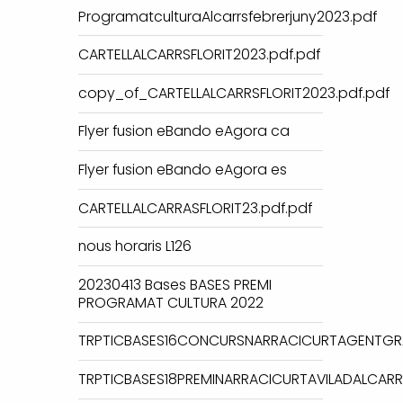
ProgramatculturaAlcarrsfebrerjuny2023.pdf
CARTELLALCARRSFLORIT2023.pdf.pdf
copy_of_CARTELLALCARRSFLORIT2023.pdf.pdf
Flyer fusion eBando eAgora ca
Flyer fusion eBando eAgora es
CARTELLALCARRASFLORIT23.pdf.pdf
nous horaris L126
20230413 Bases BASES PREMI
PROGRAMAT CULTURA 2022
TRPTICBASES16CONCURSNARRACICURTAGENTGR
TRPTICBASES18PREMINARRACICURTAVILADALCARR