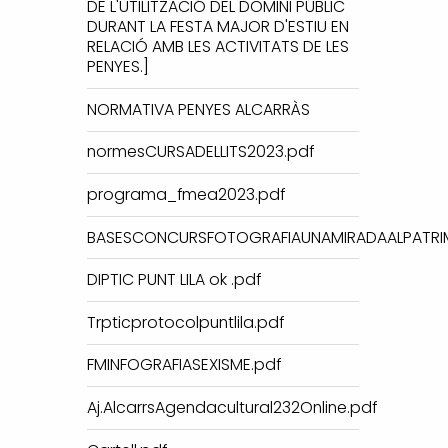
DE L'UTILITZACIÓ DEL DOMINI PÚBLIC
DURANT LA FESTA MAJOR D'ESTIU EN
RELACIÓ AMB LES ACTIVITATS DE LES
PENYES.]
NORMATIVA PENYES ALCARRÀS
normesCURSADELLITS2023.pdf
programa_fmea2023.pdf
BASESCONCURSFOTOGRAFIAUNAMIRADAALPATRIM
DIPTIC PUNT LILA ok .pdf
Trpticprotocolpuntlila.pdf
FMINFOGRAFIASEXISME.pdf
Aj.AlcarrsAgendacultural232Online.pdf