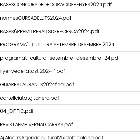
BASESCONCURSDEDECORACIDEPENYES2024.pdf
normesCURSADELLITS2024.pdf
BASES6PREMITREBALLSDERECERCA2024.pdf
PROGRAMA'T CULTURA SETEMBRE DESEMBRE 2024
programat_cultura_setembre_desembre_24.pdf
flyer vedellatast 2024-1.pdf
GUIARESTAURANTS2024final.pdf
cartellciutatgitanera.pdf
04_DIPTIC.pdf
REVISTAFMHIVERNALCARRAS.pdf
Aj.AlcarrsAgendacultural251dobleplana.pdf