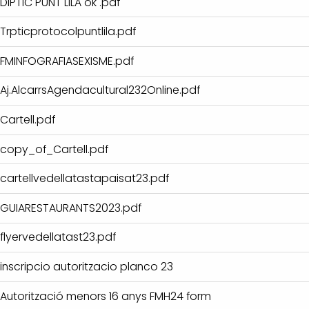
DIPTIC PUNT LILA ok .pdf
Trpticprotocolpuntlila.pdf
FMINFOGRAFIASEXISME.pdf
Aj.AlcarrsAgendacultural232Online.pdf
Cartell.pdf
copy_of_Cartell.pdf
cartellvedellatastapaisat23.pdf
GUIARESTAURANTS2023.pdf
flyervedellatast23.pdf
inscripcio autoritzacio planco 23
Autorització menors 16 anys FMH24 form