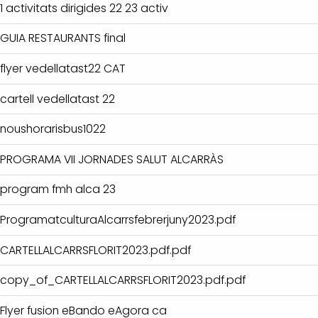
1 activitats dirigides 22 23 activ
GUIA RESTAURANTS final
flyer vedellatast22 CAT
cartell vedellatast 22
noushorarisbus1022
PROGRAMA VII JORNADES SALUT ALCARRÀS
program fmh alca 23
ProgramatculturaAlcarrsfebrerjuny2023.pdf
CARTELLALCARRSFLORIT2023.pdf.pdf
copy_of_CARTELLALCARRSFLORIT2023.pdf.pdf
Flyer fusion eBando eAgora ca