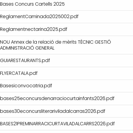
Bases Concurs Cartells 2025
ReglamentCaminada2025002.pdf
Reglamentnectarina2025.pdf
NOU Annex de la relació de mèrits TÈCNIC GESTIÓ
ADMINISTRACIÓ GENERAL
GUIARESTAURANTS.pdf
FLYERCATALA.pdf
Basesiconvocatria.pdf
bases25econcursdenarraciocurtainfants2026.pdf
bases30econcursliterariviladalcarras2026.pdf
BASES21PREMINARRACICURTAVILADALCARRS2026.pdf