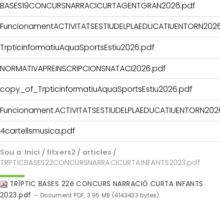
BASES19CONCURSNARRACICURTAGENTGRAN2026.pdf
FuncionamentACTIVITATSESTIUDELPLAEDUCATIUENTORN2026
TrpticinformatiuAquaSportsEstiu2026.pdf
NORMATIVAPREINSCRIPCIONSNATACI2026.pdf
copy_of_TrpticinformatiuAquaSportsEstiu2026.pdf
Funcionament.ACTIVITATSESTIUDELPLAEDUCATIUENTORN202
4cartellsmusica.pdf
Sou a:
Inici
/
fitxers2
/
articles
/
TRPTICBASES22CONCURSNARRACICURTAINFANTS2023.pdf
TRÍPTIC BASES 22è CONCURS NARRACIÓ CURTA INFANTS
2023.pdf
— Document PDF, 3.95 MB (4143433 bytes)