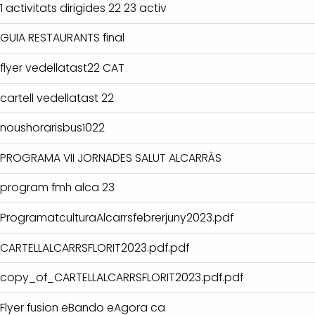
1 activitats dirigides 22 23 activ
GUIA RESTAURANTS final
flyer vedellatast22 CAT
cartell vedellatast 22
noushorarisbus1022
PROGRAMA VII JORNADES SALUT ALCARRÀS
program fmh alca 23
ProgramatculturaAlcarrsfebrerjuny2023.pdf
CARTELLALCARRSFLORIT2023.pdf.pdf
copy_of_CARTELLALCARRSFLORIT2023.pdf.pdf
Flyer fusion eBando eAgora ca