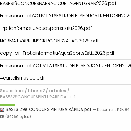
BASES19CONCURSNARRACICURTAGENTGRAN2026.pdf
FuncionamentACTIVITATSESTIUDELPLAEDUCATIUENTORN2026
TrpticinformatiuAquaSportsEstiu2026.pdf
NORMATIVAPREINSCRIPCIONSNATACI2026.pdf
copy_of_TrpticinformatiuAquaSportsEstiu2026.pdf
Funcionament.ACTIVITATSESTIUDELPLAEDUCATIUENTORN202
4cartellsmusica.pdf
Sou a:
Inici
/
fitxers2
/
articles
/
BASES29CONCURSPINTURARPIDA.pdf
BASES 29è CONCURS PINTURA RÀPIDA.pdf
— Document PDF, 84
KB (86766 bytes)