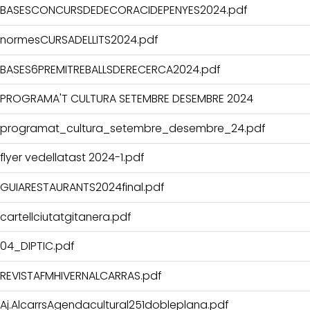
BASESCONCURSDEDECORACIDEPENYES2024.pdf
normesCURSADELLITS2024.pdf
BASES6PREMITREBALLSDERECERCA2024.pdf
PROGRAMA'T CULTURA SETEMBRE DESEMBRE 2024
programat_cultura_setembre_desembre_24.pdf
flyer vedellatast 2024-1.pdf
GUIARESTAURANTS2024final.pdf
cartellciutatgitanera.pdf
04_DIPTIC.pdf
REVISTAFMHIVERNALCARRAS.pdf
Aj.AlcarrsAgendacultural251dobleplana.pdf