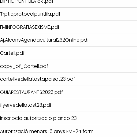
DIPTIC PUNT LILA ok .pdf
Trpticprotocolpuntlila.pdf
FMINFOGRAFIASEXISME.pdf
Aj.AlcarrsAgendacultural232Online.pdf
Cartell.pdf
copy_of_Cartell.pdf
cartellvedellatastapaisat23.pdf
GUIARESTAURANTS2023.pdf
flyervedellatast23.pdf
inscripcio autoritzacio planco 23
Autorització menors 16 anys FMH24 form