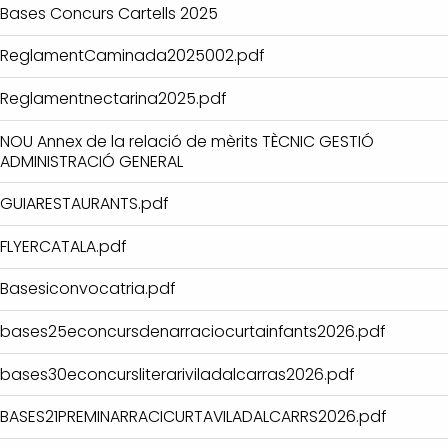
Bases Concurs Cartells 2025
ReglamentCaminada2025002.pdf
Reglamentnectarina2025.pdf
NOU Annex de la relació de mèrits TÈCNIC GESTIÓ
ADMINISTRACIÓ GENERAL
GUIARESTAURANTS.pdf
FLYERCATALA.pdf
Basesiconvocatria.pdf
bases25econcursdenarraciocurtainfants2026.pdf
bases30econcursliterariviladalcarras2026.pdf
BASES21PREMINARRACICURTAVILADALCARRS2026.pdf