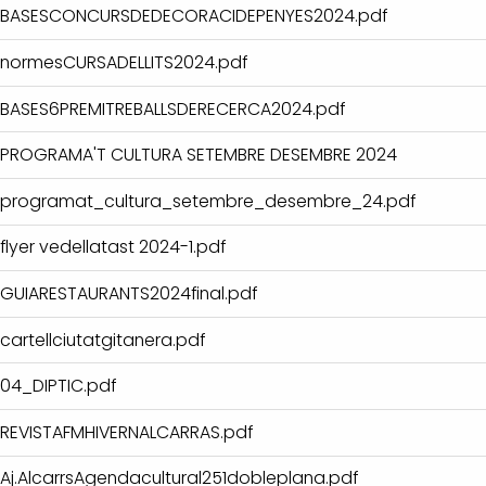
BASESCONCURSDEDECORACIDEPENYES2024.pdf
normesCURSADELLITS2024.pdf
BASES6PREMITREBALLSDERECERCA2024.pdf
PROGRAMA'T CULTURA SETEMBRE DESEMBRE 2024
programat_cultura_setembre_desembre_24.pdf
flyer vedellatast 2024-1.pdf
GUIARESTAURANTS2024final.pdf
cartellciutatgitanera.pdf
04_DIPTIC.pdf
REVISTAFMHIVERNALCARRAS.pdf
Aj.AlcarrsAgendacultural251dobleplana.pdf