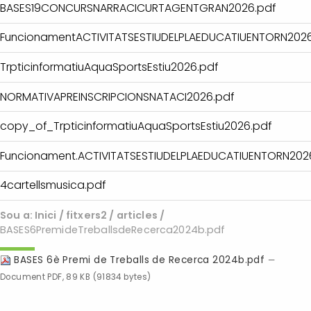
BASES19CONCURSNARRACICURTAGENTGRAN2026.pdf
FuncionamentACTIVITATSESTIUDELPLAEDUCATIUENTORN2026
TrpticinformatiuAquaSportsEstiu2026.pdf
NORMATIVAPREINSCRIPCIONSNATACI2026.pdf
copy_of_TrpticinformatiuAquaSportsEstiu2026.pdf
Funcionament.ACTIVITATSESTIUDELPLAEDUCATIUENTORN202
4cartellsmusica.pdf
Sou a:
Inici
/
fitxers2
/
articles
/
BASES6PremideTreballsdeRecerca2024b.pdf
BASES 6è Premi de Treballs de Recerca 2024b.pdf
—
Document PDF, 89 KB (91834 bytes)