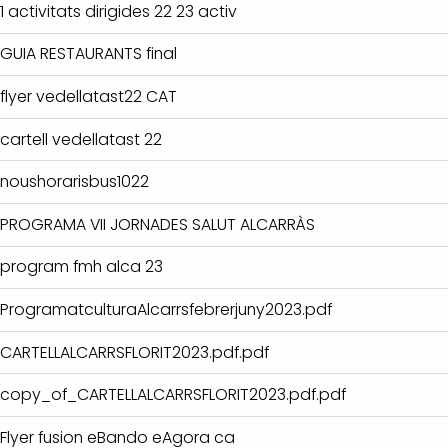
1 activitats dirigides 22 23 activ
GUIA RESTAURANTS final
flyer vedellatast22 CAT
cartell vedellatast 22
noushorarisbus1022
PROGRAMA VII JORNADES SALUT ALCARRÀS
program fmh alca 23
ProgramatculturaAlcarrsfebrerjuny2023.pdf
CARTELLALCARRSFLORIT2023.pdf.pdf
copy_of_CARTELLALCARRSFLORIT2023.pdf.pdf
Flyer fusion eBando eAgora ca