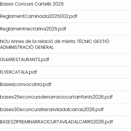
Bases Concurs Cartells 2025
ReglamentCaminada2025002.pdf
Reglamentnectarina2025.pdf
NOU Annex de la relació de mèrits TÈCNIC GESTIÓ
ADMINISTRACIÓ GENERAL
GUIARESTAURANTS.pdf
FLYERCATALA.pdf
Basesiconvocatria.pdf
bases25econcursdenarraciocurtainfants2026.pdf
bases30econcursliterariviladalcarras2026.pdf
BASES21PREMINARRACICURTAVILADALCARRS2026.pdf