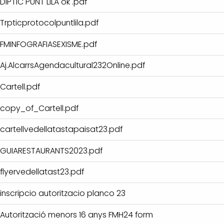
DIPTIC PUNT LILA ok .pdf
Trpticprotocolpuntlila.pdf
FMINFOGRAFIASEXISME.pdf
Aj.AlcarrsAgendacultural232Online.pdf
Cartell.pdf
copy_of_Cartell.pdf
cartellvedellatastapaisat23.pdf
GUIARESTAURANTS2023.pdf
flyervedellatast23.pdf
inscripcio autoritzacio planco 23
Autorització menors 16 anys FMH24 form