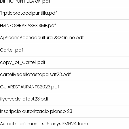
DIPTIC PUNT LILA ok .pdf
Trpticprotocolpuntlila.pdf
FMINFOGRAFIASEXISME.pdf
Aj.AlcarrsAgendacultural232Online.pdf
Cartell.pdf
copy_of_Cartell.pdf
cartellvedellatastapaisat23.pdf
GUIARESTAURANTS2023.pdf
flyervedellatast23.pdf
inscripcio autoritzacio planco 23
Autorització menors 16 anys FMH24 form