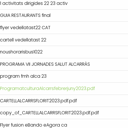
1 activitats dirigides 22 23 activ
GUIA RESTAURANTS final
flyer vedellatast22 CAT
cartell vedellatast 22
noushorarisbus1022
PROGRAMA VII JORNADES SALUT ALCARRÀS
program fmh alca 23
ProgramatculturaAlcarrsfebrerjuny2023.pdf
CARTELLALCARRSFLORIT2023.pdf.pdf
copy_of_CARTELLALCARRSFLORIT2023.pdf.pdf
Flyer fusion eBando eAgora ca