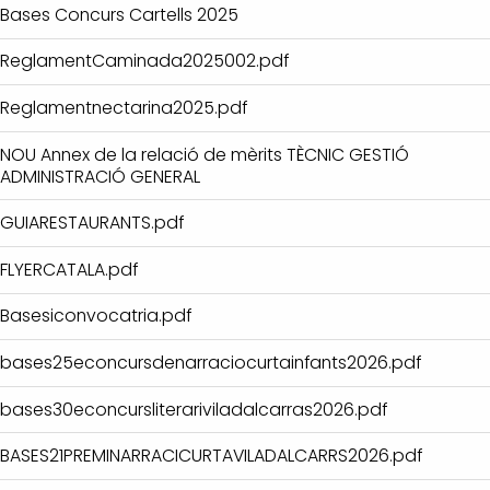
Bases Concurs Cartells 2025
ReglamentCaminada2025002.pdf
Reglamentnectarina2025.pdf
NOU Annex de la relació de mèrits TÈCNIC GESTIÓ
ADMINISTRACIÓ GENERAL
GUIARESTAURANTS.pdf
FLYERCATALA.pdf
Basesiconvocatria.pdf
bases25econcursdenarraciocurtainfants2026.pdf
bases30econcursliterariviladalcarras2026.pdf
BASES21PREMINARRACICURTAVILADALCARRS2026.pdf