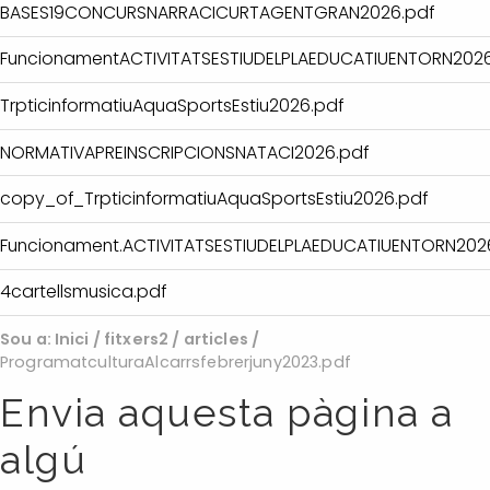
BASES19CONCURSNARRACICURTAGENTGRAN2026.pdf
FuncionamentACTIVITATSESTIUDELPLAEDUCATIUENTORN2026
TrpticinformatiuAquaSportsEstiu2026.pdf
NORMATIVAPREINSCRIPCIONSNATACI2026.pdf
copy_of_TrpticinformatiuAquaSportsEstiu2026.pdf
Funcionament.ACTIVITATSESTIUDELPLAEDUCATIUENTORN202
4cartellsmusica.pdf
Sou a:
Inici
/
fitxers2
/
articles
/
ProgramatculturaAlcarrsfebrerjuny2023.pdf
Envia aquesta pàgina a
algú