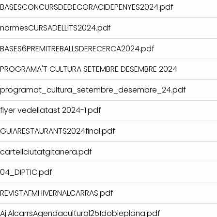
BASESCONCURSDEDECORACIDEPENYES2024.pdf
normesCURSADELLITS2024.pdf
BASES6PREMITREBALLSDERECERCA2024.pdf
PROGRAMA'T CULTURA SETEMBRE DESEMBRE 2024
programat_cultura_setembre_desembre_24.pdf
flyer vedellatast 2024-1.pdf
GUIARESTAURANTS2024final.pdf
cartellciutatgitanera.pdf
04_DIPTIC.pdf
REVISTAFMHIVERNALCARRAS.pdf
Aj.AlcarrsAgendacultural251dobleplana.pdf