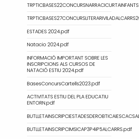
TRPTICBASES22CONCURSNARRACICURTAINFANTS
TRPTICBASES27CONCURSLITERARIVILADALCARRS2
ESTADES 2024.pdf
Natacio 2024.pdf
INFORMACIÓ IMPORTANT SOBRE LES
INSCRIPCIONS ALS CURSOS DE
NATACIÓ ESTIU 2024.pdf
BasesConcursCartells2023.pdf
ACTIVITATS ESTIU DEL PLA EDUCATIU
ENTORN.pdf
BUTLLETAINSCRIPCIESTADESDEROBTICAIESCACSA
BUTLLETAINSCRIPCIMSICAP3P4iP5ALCARRS.pdf