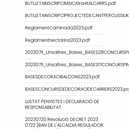
BUTLLETAINSCRIPCIMSICA1ra4tALCARRS.pdf
BUTLLETAINSCRIPCIPROJECTEDECANTPERCUSSIUKE
ReglamentCaminada2023.pdf
Reglamentnectarina2023.pdf
20230711_Unsaltres_Bases_BASES28CONCURSPI
20230711_Unsaltres_Bases_BASES17CONCURSPI
BASESDECORACIBALCONS2023.pdf
BASESCONCURSDEDECORACIDECARRERS2023.pd
LLISTAT PENYISTES I DECLARACIÓ DE
RESPONSABILITAT
20230720 Resolució DECRET 2023
0722 [BAN DE L'ALCALDIA REGULADOR