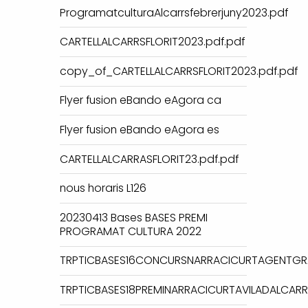
ProgramatculturaAlcarrsfebrerjuny2023.pdf
CARTELLALCARRSFLORIT2023.pdf.pdf
copy_of_CARTELLALCARRSFLORIT2023.pdf.pdf
Flyer fusion eBando eAgora ca
Flyer fusion eBando eAgora es
CARTELLALCARRASFLORIT23.pdf.pdf
nous horaris L126
20230413 Bases BASES PREMI
PROGRAMAT CULTURA 2022
TRPTICBASES16CONCURSNARRACICURTAGENTGR
TRPTICBASES18PREMINARRACICURTAVILADALCARR