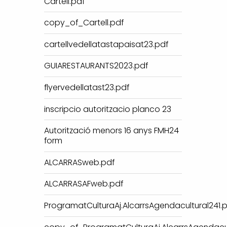
Cartell.pdf
copy_of_Cartell.pdf
cartellvedellatastapaisat23.pdf
GUIARESTAURANTS2023.pdf
flyervedellatast23.pdf
inscripcio autoritzacio planco 23
Autorització menors 16 anys FMH24
form
ALCARRASweb.pdf
ALCARRASAFweb.pdf
ProgramatCulturaAj.AlcarrsAgendacultural241.