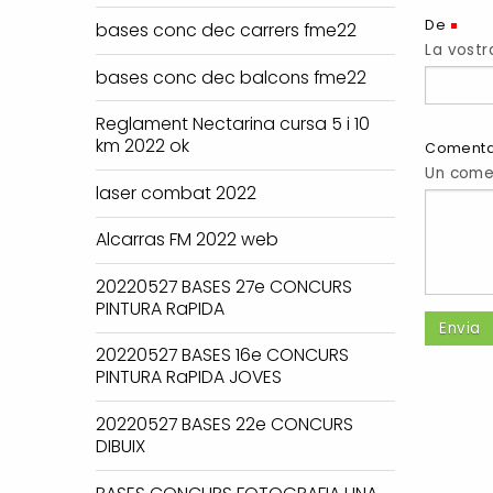
(Ne
De
bases conc dec carrers fme22
La vostr
bases conc dec balcons fme22
Reglament Nectarina cursa 5 i 10
km 2022 ok
Comenta
Un comen
laser combat 2022
Alcarras FM 2022 web
20220527 BASES 27e CONCURS
PINTURA RaPIDA
20220527 BASES 16e CONCURS
PINTURA RaPIDA JOVES
20220527 BASES 22e CONCURS
DIBUIX