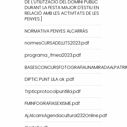
DE L'UTILITZACIÓ DEL DOMINI PÚBLIC
DURANT LA FESTA MAJOR D'ESTIU EN
RELACIÓ AMB LES ACTIVITATS DE LES
PENYES.]
NORMATIVA PENYES ALCARRÀS
normesCURSADELLITS2023.pdf
programa_fmea2023.pdf
BASESCONCURSFOTOGRAFIAUNAMIRADAALPATRIM
DIPTIC PUNT LILA ok .pdf
Trpticprotocolpuntlila.pdf
FMINFOGRAFIASEXISME.pdf
Aj.AlcarrsAgendacultural232Online.pdf