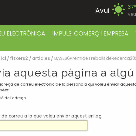
37
Avui
Veu
39
Divendres
EU ELECTRÒNICA
IMPULS: COMERÇ I EMPRESA
38
Dissabte
nici
/
fitxers2
/
articles
/
BASES6PremideTreballsdeRecerca20
38
Diumenge
ia aquesta pàgina a algú
39
Dilluns
adreça de correu electrònic de la persona a qui voleu enviar aquesta 
nent.
39
ió de l'adreça
Dimarts
(Necessari)
41
 de correu a la que voleu enviar aquest enllaç.
Dimecres