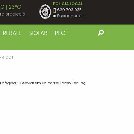
POLICIA LOCAL
ºC
23ºC
639 793 035
re predicció
Enviar correu
ºC
23ºC
TREBALL
BIOLAB
PECT
ºC
23ºC
24.pdf
ºC
23ºC
ºC
23ºC
pàgina, i li enviarem un correu amb l'enllaç
ºC
22ºC
ºC
22ºC