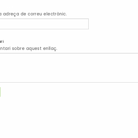
cessari)
a adreça de correu electrònic.
ri
tari sobre aquest enllaç.