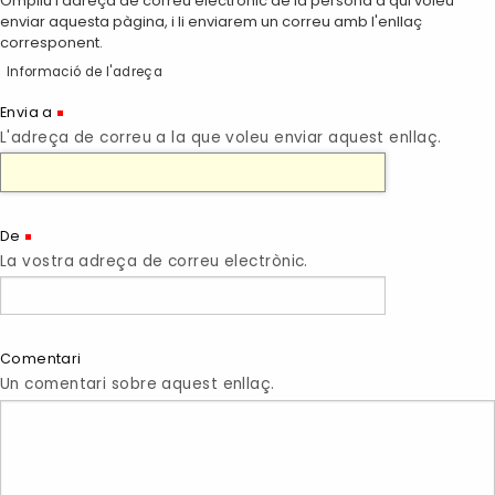
Ompliu l'adreça de correu electrònic de la persona a qui voleu
enviar aquesta pàgina, i li enviarem un correu amb l'enllaç
corresponent.
Informació de l'adreça
(Necessari)
Envia a
L'adreça de correu a la que voleu enviar aquest enllaç.
(Necessari)
De
La vostra adreça de correu electrònic.
Comentari
Un comentari sobre aquest enllaç.