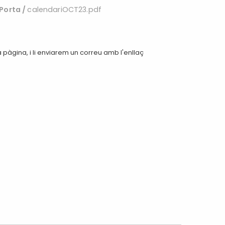
 Porta
/
calendariOCT23.pdf
pàgina, i li enviarem un correu amb l'enllaç