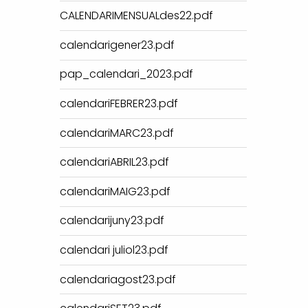
CALENDARIMENSUALdes22.pdf
calendarigener23.pdf
pap_calendari_2023.pdf
calendariFEBRER23.pdf
calendariMARC23.pdf
calendariABRIL23.pdf
calendariMAIG23.pdf
calendarijuny23.pdf
calendari juliol23.pdf
calendariagost23.pdf