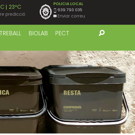
POLICIA LOCAL
ºC
23ºC
639 793 035
re predicció
Enviar correu
ºC
23ºC
TREBALL
BIOLAB
PECT
ºC
23ºC
ºC
23ºC
ºC
23ºC
ºC
22ºC
ºC
23ºC