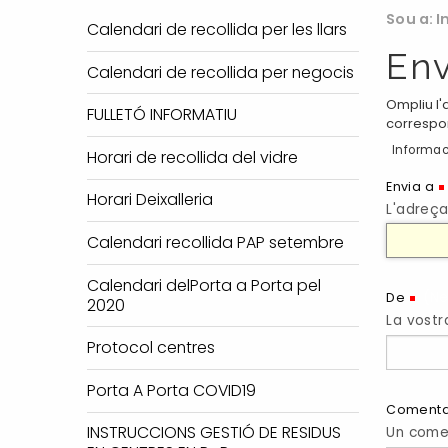
Sou a:
I
Calendari de recollida per les llars
Env
Calendari de recollida per negocis
Ompliu l'
FULLETÓ INFORMATIU
correspo
Informac
Horari de recollida del vidre
Envia a
Horari Deixalleria
L'adreça
Calendari recollida PAP setembre
Calendari delPorta a Porta pel
(Ne
De
2020
La vostr
Protocol centres
Porta A Porta COVID19
Comenta
INSTRUCCIONS GESTIÓ DE RESIDUS
Un comen