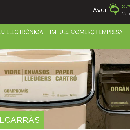
37
Avui
Veu
40
Divendres
EU ELECTRÒNICA
IMPULS: COMERÇ I EMPRESA
38
Dissabte
38
Diumenge
38
Dilluns
39
Dimarts
39
Dimecres
ALCARRÀS