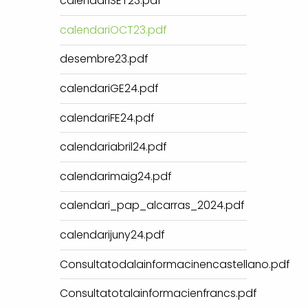
calendariSET23.pdf
calendariOCT23.pdf
desembre23.pdf
calendariGE24.pdf
calendariFE24.pdf
calendariabril24.pdf
calendarimaig24.pdf
calendari_pap_alcarras_2024.pdf
calendarijuny24.pdf
Consultatodalainformacinencastellano.pdf
Consultatotalainformacienfrancs.pdf