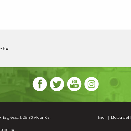
x-ho
l'Església, 1, 25180 Alcarràs,
Inici
Mapa del l
79 00 04