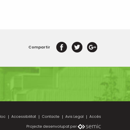
Compartir
loc
Accessibilitat
Contacte
Avis Legal
Accés
Projecte desenvolupat per