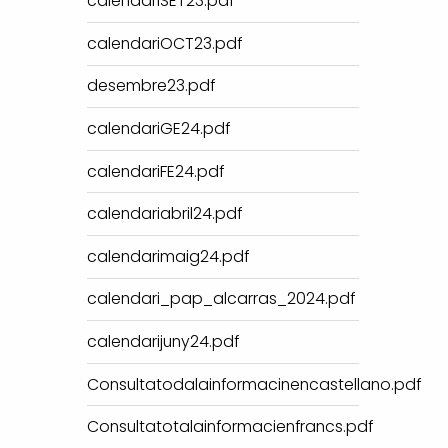
calendariSET23.pdf
calendariOCT23.pdf
desembre23.pdf
calendariGE24.pdf
calendariFE24.pdf
calendariabril24.pdf
calendarimaig24.pdf
calendari_pap_alcarras_2024.pdf
calendarijuny24.pdf
Consultatodalainformacinencastellano.pdf
Consultatotalainformacienfrancs.pdf