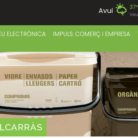
37
Avui
Veu
40
Divendres
EU ELECTRÒNICA
IMPULS: COMERÇ I EMPRESA
38
Dissabte
38
Diumenge
38
Dilluns
39
Dimarts
39
Dimecres
ALCARRÀS