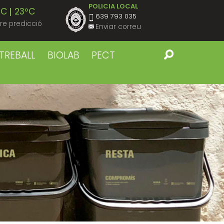
POLICIA LOCAL
ºC
23ºC
639 793 035
re predicció
Enviar correu
ºC
23ºC
TREBALL
BIOLAB
PECT
ºC
23ºC
ºC
23ºC
ºC
23ºC
ºC
22ºC
ºC
23ºC