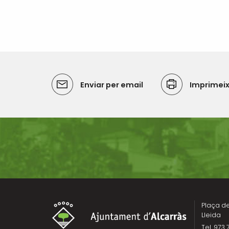
Enviar per email
Imprimei
Plaça de 
Lleida
Tel. 973 