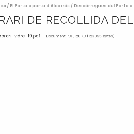
nici
/
El Porta a porta d'Alcarràs
/
Descàrregues del Porta a
RARI DE RECOLLIDA DEL
orari_vidre_19.pdf
— Document PDF, 120 KB (123095 bytes)