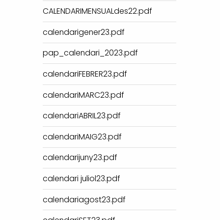
CALENDARIMENSUALdes22.pdf
calendarigener23.pdf
pap_calendari_2023.pdf
calendariFEBRER23.pdf
calendariMARC23.pdf
calendariABRIL23.pdf
calendariMAIG23.pdf
calendarijuny23.pdf
calendari juliol23.pdf
calendariagost23.pdf