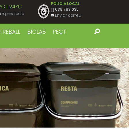
POLICIA LOCAL
ºC
24ºC
639 793 035
re predicció
Enviar correu
ºC
23ºC
TREBALL
BIOLAB
PECT
ºC
23ºC
ºC
23ºC
ºC
22ºC
ºC
22ºC
ºC
23ºC