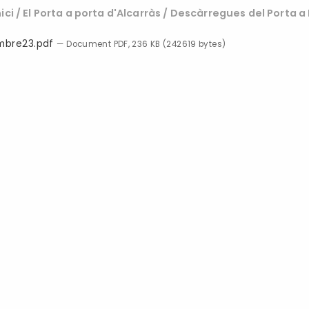
nici
/
El Porta a porta d'Alcarràs
/
Descàrregues del Porta a
mbre23.pdf
— Document PDF, 236 KB (242619 bytes)