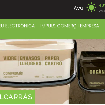
40
Avui
Veu
39
Dissabte
EU ELECTRÒNICA
IMPULS: COMERÇ I EMPRESA
39
Diumenge
40
Dilluns
39
Dimarts
41
Dimecres
41
Dijous
ALCARRÀS