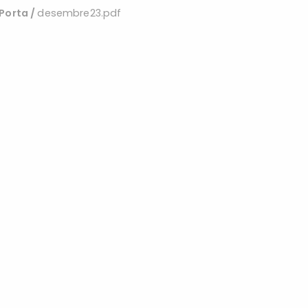
 Porta
/
desembre23.pdf