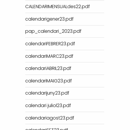
CALENDARIMENSUALdes22.pdf
calendarigener23.pdf
pap_calendari_2023.pdf
calendariFEBRER23.pdf
calendariMARC23.pdf
calendariABRIL23.pdf
calendariMAIG23.pdf
calendarijuny23.pdf
calendari juliol23.pdf
calendariagost23.pdf