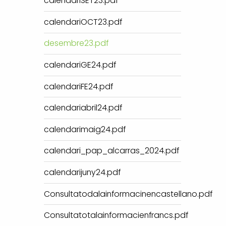
calendariSET23.pdf
calendariOCT23.pdf
desembre23.pdf
calendariGE24.pdf
calendariFE24.pdf
calendariabril24.pdf
calendarimaig24.pdf
calendari_pap_alcarras_2024.pdf
calendarijuny24.pdf
Consultatodalainformacinencastellano.pdf
Consultatotalainformacienfrancs.pdf