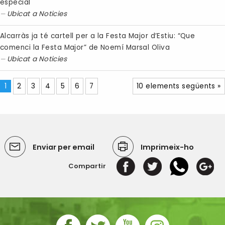
especial
Ubicat a
Noticies
Alcarràs ja té cartell per a la Festa Major d’Estiu: “Que
comenci la Festa Major” de Noemí Marsal Oliva
Ubicat a
Noticies
1
2
3
4
5
6
7
10 elements següents »
Enviar per email
Imprimeix-ho
Compartir