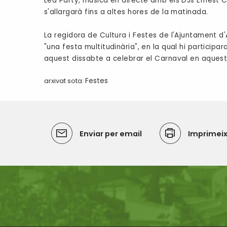
Led Party, música en directe amb els DJs Ernest 
s'allargarà fins a altes hores de la matinada.
La regidora de Cultura i Festes de l'Ajuntament d
"una festa multitudinària", en la qual hi particip
aquest dissabte a celebrar el Carnaval en aquest
arxivat sota:
Festes
Enviar per email
Imprimei