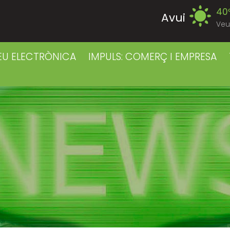
40
Avui
Veu
39
Dissabte
EU ELECTRÒNICA
IMPULS: COMERÇ I EMPRESA
39
Diumenge
40
Dilluns
39
Dimarts
41
Dimecres
41
Dijous