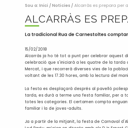
Sou a:
Inici
/
Noticies
/
Alcarràs es prepara per a
ALCARRÀS ES PREP
La tradicional Rua de Carnestoltes compta
15/02/2018
Alcarràs ja ho té tot a punt per celebrar aquest d
celebració que s'iniciarà a les quatre de la tarda 
Mercat, i que recorrerà diverses vies de la població
voltant de les 17.30 hores, amb la lectura del man
La festa es desplaçarà després al pavelló poliespor
tarda, es durà a terme una festa familiar, per a to
totes les categories. El certamen compta enguan
familiar i la de joves-adults.
Ja a partir de la mitjanit, la festa de Carnaval d