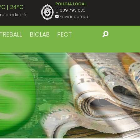
POLICIA LOCAL
ºC
24ºC
639 793 035
re predicció
Enviar correu
ºC
23ºC
TREBALL
BIOLAB
PECT
ºC
23ºC
ºC
23ºC
ºC
22ºC
ºC
22ºC
ºC
23ºC