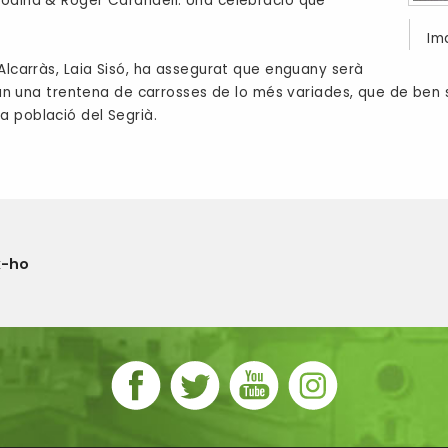
Codina & Roger Carandell. Una celebració que
Im
'Alcarràs, Laia Sisó, ha assegurat que enguany serà
aran una trentena de carrosses de lo més variades, que de ben 
a població del Segrià.
x-ho