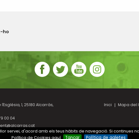
x-ho
l'Església, 1, 25180 Alcarràs,
Inici
Mapa del l
79 00 04
ent@alcarras.cat
millor servei, d'acord amb els teus hàbits de navegació. Si continues 
Política de Cookies aquí
Tancar
Política de galetes