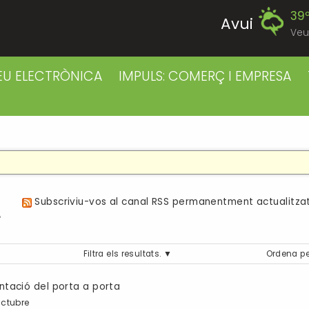
39
Avui
Veu
39
Diumenge
EU ELECTRÒNICA
IMPULS: COMERÇ I EMPRESA
39
Dilluns
39
Dimarts
41
Dimecres
a
Subscriviu-vos al canal RSS permanentment actualitzat
42
Dijous
Filtra els resultats.
Ordena pe
40
Divendres
antació del porta a porta
octubre