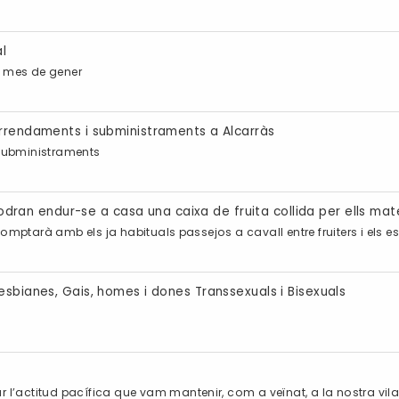
al
l mes de gener
arrendaments i subministraments a Alcarràs
 Subministraments
 podran endur-se a casa una caixa de fruita collida per ells mat
l, comptarà amb els ja habituals passejos a cavall entre fruiters i els
esbianes, Gais, homes i dones Transsexuals i Bisexuals
r l’actitud pacífica que vam mantenir, com a veïnat, a la nostra vil