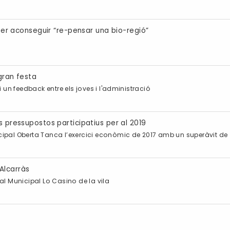
 per aconseguir “re-pensar una bio-regió”
gran festa
 un feedback entre els joves i l'administració
s pressupostos participatius per al 2019
ipal Oberta Tanca l’exercici econòmic de 2017 amb un superàvit de 
Alcarràs
ral Municipal Lo Casino de la vila