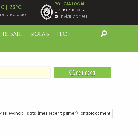
POLICIA LOCAL
ºC
23ºC
639 793 035
re predicció
Enviar correu
ºC
22ºC
TREBALL
BIOLAB
PECT
ºC
23ºC
ºC
22ºC
ºC
23ºC
.
ºC
22ºC
r
rellevància
·
data (més recent primer)
·
alfabèticament
ºC
23ºC