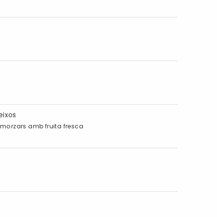
eixos
 esmorzars amb fruita fresca
a