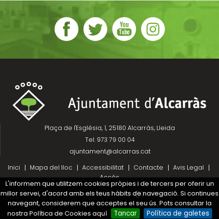
Plaça de l'Església, 1, 25180 Alcarràs, Lleida
Tel. 973 79 00 04
ajuntament@alcarras.cat
Inici
Mapa del lloc
Accessibilitat
Contacte
Avis Legal
Accés
L'informem que utilitzem cookies pròpies i de tercers per oferir un
millor servei, d'acord amb els teus hàbits de navegació. Si continues
Projecte desenvolupat per
navegant, considerem que acceptes el seu ús. Pots consultar la
nostra Política de Cookies aquí
Tancar
Política de galetes