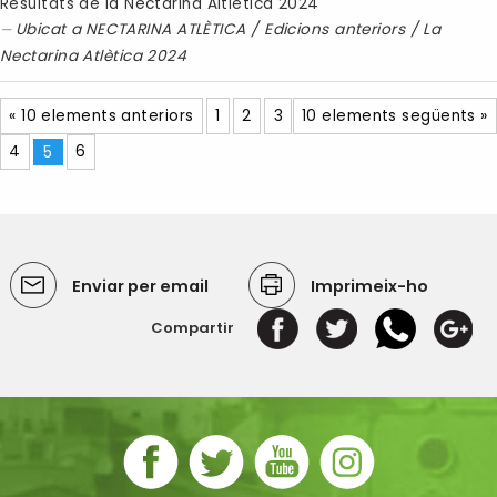
Resultats de la Nectarina Altlètica 2024
Ubicat a
NECTARINA ATLÈTICA
/
Edicions anteriors
/
La
Nectarina Atlètica 2024
« 10 elements anteriors
1
2
3
10 elements següents »
4
5
6
Enviar per email
Imprimeix-ho
Compartir