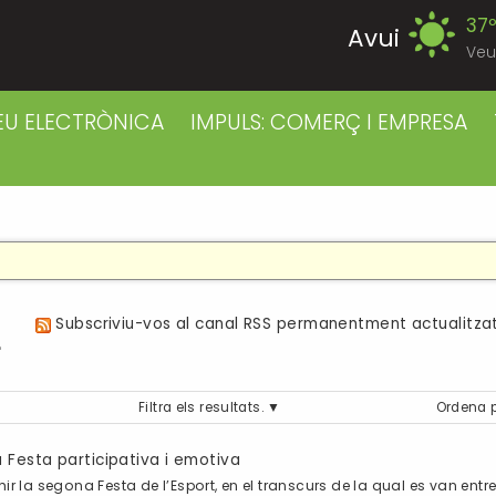
37
Avui
Veu
39
Divendres
EU ELECTRÒNICA
IMPULS: COMERÇ I EMPRESA
38
Dissabte
38
Diumenge
39
Dilluns
a
Subscriviu-vos al canal RSS permanentment actualitzat
39
Dimarts
Filtra els resultats.
Ordena 
41
Dimecres
 Festa participativa i emotiva
hir la segona Festa de l’Esport, en el transcurs de la qual es van en