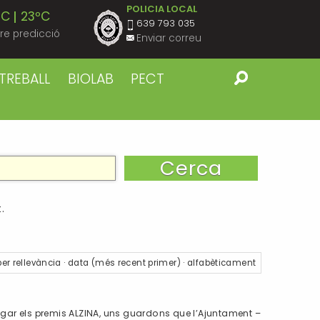
POLICIA LOCAL
ºC
23ºC
639 793 035
re predicció
Enviar correu
ºC
23ºC
TREBALL
BIOLAB
PECT
ºC
23ºC
ºC
23ºC
ºC
23ºC
.
ºC
22ºC
per
rellevància
·
data (més recent primer)
·
alfabèticament
ºC
22ºC
tregar els premis ALZINA, uns guardons que l’Ajuntament –