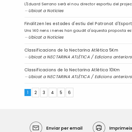
L'Eduard Serrano serà el nou director esportiu del projec
Ubicat a
Noticies
Finalitzen les estades d'estiu del Patronat d'Esport
Uns 140 nens i nenes han gaudit d'aquesta proposta est
Ubicat a
Noticies
Classificacions de la Nectarina Atlètica 5Km
Ubicat a
NECTARINA ATLÈTICA
/
Edicions anteriors
Classificacions de la Nectarina Atlètica 10Km
Ubicat a
NECTARINA ATLÈTICA
/
Edicions anteriors
1
2
3
4
5
6
Enviar per email
Imprimei