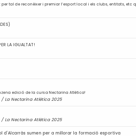
r tal de reconèixer i premiar l’esport local i els clubs, entitats, etc 
ADES)
ER LA IGUALTAT!
’onzena edició de la cursa Nectarina Atlètica!
/
La Nectarina Atlètica 2025
/
La Nectarina Atlètica 2025
bol d'Alcarràs sumen per a millorar la formació esportiva