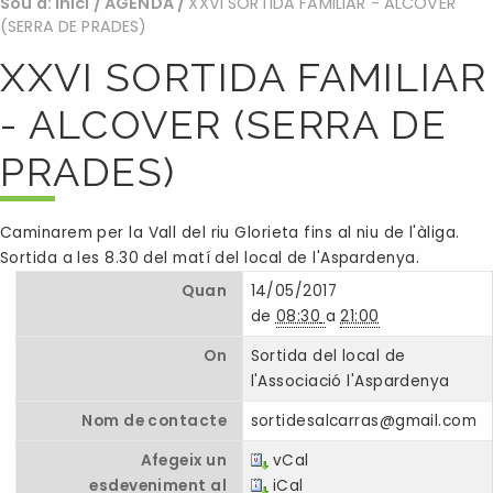
Sou a:
Inici
/
AGENDA
/
XXVI SORTIDA FAMILIAR - ALCOVER
(SERRA DE PRADES)
XXVI SORTIDA FAMILIAR
- ALCOVER (SERRA DE
PRADES)
Caminarem per la Vall del riu Glorieta fins al niu de l'àliga.
Sortida a les 8.30 del matí del local de l'Aspardenya.
Quan
14/05/2017
de
08:30
a
21:00
On
Sortida del local de
l'Associació l'Aspardenya
Nom de contacte
sortidesalcarras@gmail.com
Afegeix un
vCal
esdeveniment al
iCal