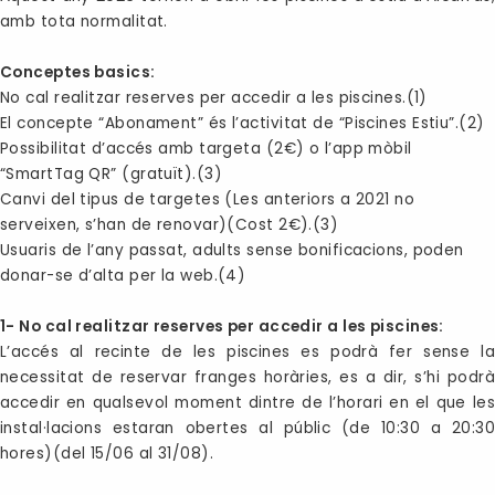
amb tota normalitat.
Conceptes basics:
No cal realitzar reserves per accedir a les piscines.(1)
El concepte “Abonament” és l’activitat de “Piscines Estiu”.(2)
Possibilitat d’accés amb targeta (2€) o l’app mòbil
“SmartTag QR” (gratuït).(3)
Canvi del tipus de targetes (Les anteriors a 2021 no
serveixen, s’han de renovar)(Cost 2€).(3)
Usuaris de l’any passat, adults sense bonificacions, poden
donar-se d’alta per la web.(4)
1- No cal realitzar reserves per accedir a les piscines:
L’accés al recinte de les piscines es podrà fer sense la
necessitat de reservar franges horàries, es a dir, s’hi podrà
accedir en qualsevol moment dintre de l’horari en el que les
instal·lacions estaran obertes al públic (de 10:30 a 20:30
hores)(del 15/06 al 31/08).