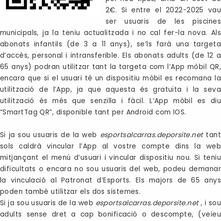
2€. Si entre el 2022-2025 vau
ser usuaris de les piscines
municipals, ja la teniu actualitzada i no cal fer-la nova. Als
abonats infantils (de 3 a 11 anys), se’ls farà una targeta
d’accés, personal i intransferible. Els abonats adults (de 12 a
65 anys) podran utilitzar tant la targeta com l’App mòbil QR,
encara que si el usuari té un dispositiu mòbil es recomana la
utilització de l’App, ja que aquesta és gratuïta i la seva
utilització és més que senzilla i fàcil. L’App mòbil es diu
“SmartTag QR”, disponible tant per Android com IOS.
Si ja sou usuaris de la web
esportsalcarras.deporsite.net
tant
sols caldrà vincular l’App al vostre compte dins la web
mitjançant el menú d’usuari i vincular dispositiu nou. Si teniu
dificultats o encara no sou usuaris del web, podeu demanar
la vinculació al Patronat d’Esports. Els majors de 65 anys
poden també utilitzar els dos sistemes.
Si ja sou usuaris de la web
esportsalcarras.deporsite.net
, i so
adults sense dret a cap bonificació o descompte, (veieu