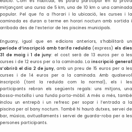
edició. Com és habitual, es podrà participar en la prova
mitjançant una cursa de 5 km, una de 10 km o una caminada
popular. Pel que fa a l’horari i la ubicació, les curses i la
caminada es duran a terme en horari nocturn amb sortida i
arribada des de l’exterior de les piscines municipals.
Enguany, igual que en edicions anteriors, s’habilitarà un
període d’inscripció amb tarifa reduïda
(express)
els dies
31 de maig i 1 de juny
: el cost serà de 13 euros per a les
curses i de 12 euros per a la caminada. La
inscripció general
s’obrirà el dia 2 de juny
, amb un preu de 15 euros per a les
curses i de 14 euros per a la caminada. Amb qualsevol
inscripció (tant la reduïda com la normal), els i les
participants rebran els següents regals: uns mitjons, una
bossa-motxilla i una funda porta-mòbil. A més a més, també
inclou un entrepà i un refresc per sopar i l’entrada a la
piscina per al bany nocturn. També hi haurà dutxes, servei de
bar, música, avituallaments i servei de guarda-roba per a les
persones participants.