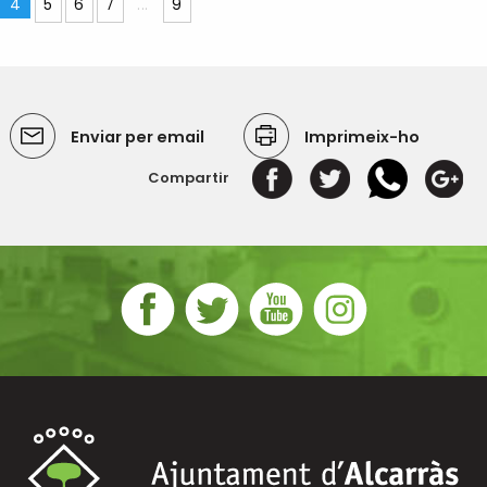
4
5
6
7
...
9
Enviar per email
Imprimeix-ho
Compartir