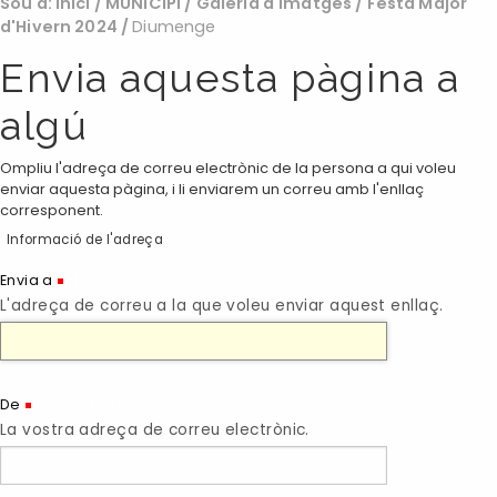
Sou a:
Inici
/
MUNICIPI
/
Galeria d'imatges
/
Festa Major
d'Hivern 2024
/
Diumenge
Envia aquesta pàgina a
algú
Ompliu l'adreça de correu electrònic de la persona a qui voleu
enviar aquesta pàgina, i li enviarem un correu amb l'enllaç
corresponent.
Informació de l'adreça
(Necessari)
Envia a
L'adreça de correu a la que voleu enviar aquest enllaç.
(Necessari)
De
La vostra adreça de correu electrònic.