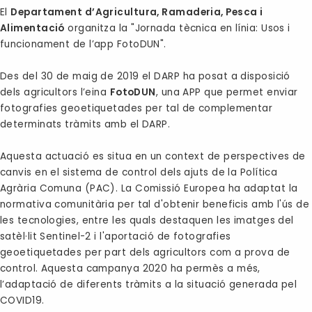
El
Departament d’Agricultura, Ramaderia, Pesca i
Alimentació
organitza la "
Jornada tècnica en línia: Usos i
funcionament de l’app FotoDUN
".
Des del 30 de maig de 2019 el DARP ha posat a disposició
dels agricultors l’eina
FotoDUN
, una APP que
permet enviar
fotografies geoetiquetades per tal de complementar
determinats tràmits amb el DARP
.
Aquesta actuació es situa en un context de perspectives de
canvis en el sistema de control dels ajuts de la Política
Agrària Comuna (PAC). La Comissió Europea ha adaptat la
normativa comunitària per tal d'obtenir beneficis amb l'ús de
les tecnologies, entre les quals destaquen les imatges del
satèl·lit Sentinel-2 i l'aportació de fotografies
geoetiquetades per part dels agricultors com a prova de
control. Aquesta campanya 2020 ha permès a més,
l’adaptació de diferents tràmits a la situació generada pel
COVID19.