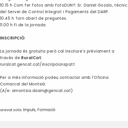
10.15 h Com fer fotos amb FotoDUN?: Sr. Daniel Gozalo, tècnic
del Servei de Control Integrat i Pagaments del DARP.
10.45 h Torn obert de preguntes.
11.00 h Fi de la jornada.
INSCRIPCIÓ
:
La jornada és gratuïta però cal inscriure’s prèviament a
través de
RuralCat
:
ruralcat.gencat.cat/inscripcionspatt
Per a més informació podeu contactar amb l’Oficina
Comarcal del Montsià:
(A/e:
amontsia.daam@gencat.cat
)
arxivat sota:
Impuls
,
Formació