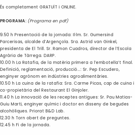
És completament
GRATUÏT
i
ONLINE
.
PROGRAMA:
(Programa en pdf)
9.50 h Presentació de la jornada: Il·lm. Sr. Gumersind
Parcerisas, alcalde d’Argençola. Sra. Astrid van Ginkel,
presidenta de El Trill. Sr. Ramon Cuadros, director de l’Escola
Agrària de Tàrrega. DARP.
10.00 h La Ratafia, de la matèria primera a l’embotella’t final.
Definició, reglamentació, producció...: Sr. Pep Escudero,
enginyer agrònom en indústries agroalimentàries.
10.50 h La cuina de la ratafia: Sra. Carme Picas, cap de cuina i
co-propietària del Restaurant El Ginjoler.
11.40 h La innovació de les receptes antigues: Sr. Pau Matias-
Guiu Marti, enginyer químic i doctor en disseny de begudes
alcohòliques. Priorat B&D Lab.
12.30 h Torn obert de preguntes.
12.45 h Fi de la jornada.