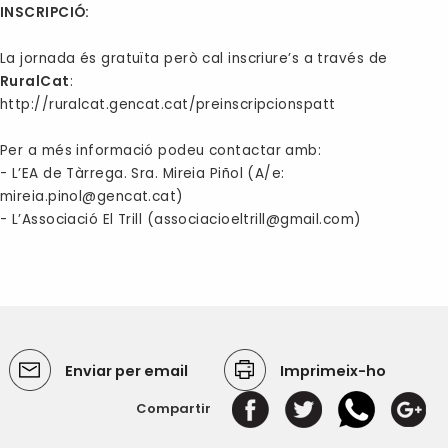
INSCRIPCIÓ:
La jornada és gratuïta però cal inscriure’s a través de
RuralCat
:
http://ruralcat.gencat.cat/preinscripcionspatt
Per a més informació podeu contactar amb
:
- L’EA de Tàrrega. Sra. Mireia Piñol (A/e:
mireia.pinol@gencat.cat
)
- L’Associació El Trill (
associacioeltrill@gmail.com
)
Enviar per email
Imprimeix-ho
Compartir