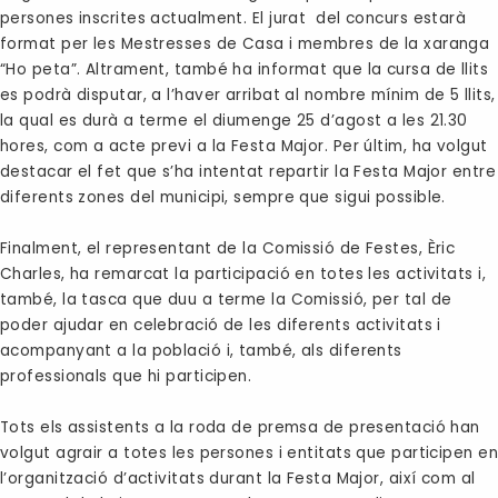
persones inscrites actualment. El jurat del concurs estarà
format per les Mestresses de Casa i membres de la xaranga
“Ho peta”. Altrament, també ha informat que la cursa de llits
es podrà disputar, a l’haver arribat al nombre mínim de 5 llits,
la qual es durà a terme el diumenge 25 d’agost a les 21.30
hores, com a acte previ a la Festa Major. Per últim, ha volgut
destacar el fet que s’ha intentat repartir la Festa Major entre
diferents zones del municipi, sempre que sigui possible.
Finalment, el representant de la Comissió de Festes, Èric
Charles, ha remarcat la participació en totes les activitats i,
també, la tasca que duu a terme la Comissió, per tal de
poder ajudar en celebració de les diferents activitats i
acompanyant a la població i, també, als diferents
professionals que hi participen.
Tots els assistents a la roda de premsa de presentació han
volgut agrair a totes les persones i entitats que participen e
l’organització d’activitats durant la Festa Major, així com al