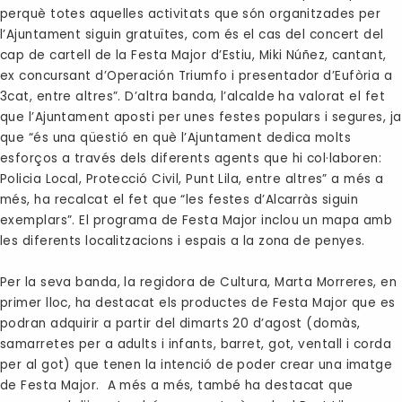
perquè totes aquelles activitats que són organitzades per
l’Ajuntament siguin gratuïtes, com és el cas del concert del
cap de cartell de la Festa Major d’Estiu, Miki Núñez, cantant,
ex concursant d’Operación Triumfo i presentador d’Eufòria a
3cat, entre altres”. D’altra banda, l’alcalde ha valorat el fet
que l’Ajuntament aposti per unes festes populars i segures, ja
que “és una qüestió en què l’Ajuntament dedica molts
esforços a través dels diferents agents que hi col·laboren:
Policia Local, Protecció Civil, Punt Lila, entre altres” a més a
més, ha recalcat el fet que “les festes d’Alcarràs siguin
exemplars”. El programa de Festa Major inclou un mapa amb
les diferents localitzacions i espais a la zona de penyes.
Per la seva banda, la regidora de Cultura, Marta Morreres, en
primer lloc, ha destacat els productes de Festa Major que es
podran adquirir a partir del dimarts 20 d’agost (domàs,
samarretes per a adults i infants, barret, got, ventall i corda
per al got) que tenen la intenció de poder crear una imatge
de Festa Major. A més a més, també ha destacat que