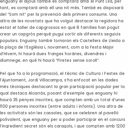
enguany el dijous també es comptarà amb el Punt Lila, per
tant, es comptarà amb ell una nit més. També es disposarà
del “Som nit” per la prevenció dels primers consums. Una
altra de les novetats que ha volgut destacar la regidora ha
estat el taller de capgrossos en què 8 famílies han pogut
crear un capgròs perquè pugui sortir als diferents seguicis
populars. Enguany també tornaran els Castellers de Lleida a
la plaça de l’Església i, novament, com a la Festa Major
d’Hivern, hi haurà dues franges horàries, divendres i
diumnege, en què hi haurà “Firetes sense soroll”.
Pel que fa a la programació, el tècnic de Cultura i Festes de
l’Ajuntament, Jordi Villacampa, s’ha enfocat en les dades
més tècniques destacant la gran participació popular per la
qual destaca Alcarràs, posant d’exemple que enguany hi
haurà 35 penyes inscrites, que compten amb un total d’unes
1100 persones inscrites (entre adults i infants). Una altra de
les activitats són les cassoles, que se celebren al pavelló
polivalent, que enguany per a poder participar en el concurs
l’ingredient secret són els caragols, i que compten amb 1200