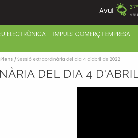
37
Avui
Veu
40
Divendres
EU ELECTRÒNICA
IMPULS: COMERÇ I EMPRESA
38
Dissabte
/
Plens
/
Sessió extraordinària del dia 4 d'abril de 2022
38
Diumenge
ÀRIA DEL DIA 4 D'ABRIL
38
Dilluns
39
Dimarts
39
Dimecres