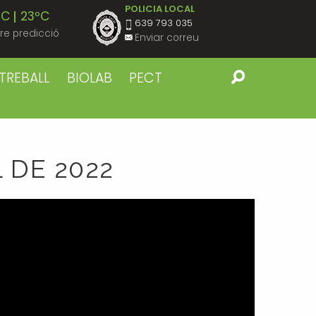
POLICIA LOCAL
ºC
23ºC
639 793 035
re predicció
Enviar correu
ºC
23ºC
TREBALL
BIOLAB
PECT
ºC
23ºC
ºC
23ºC
 DE 2022
ºC
23ºC
ºC
22ºC
ºC
23ºC