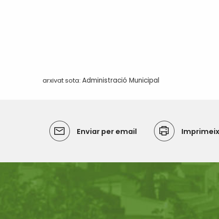
arxivat sota:
Administració Municipal
Enviar per email
Imprimei