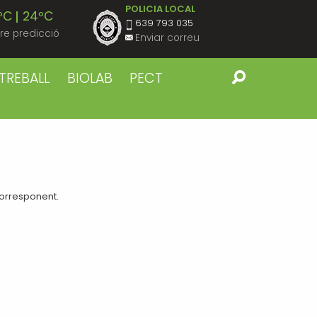
POLICIA LOCAL
ºC
24ºC
639 793 035
re predicció
Enviar correu
ºC
23ºC
TREBALL
BIOLAB
PECT
ºC
23ºC
ºC
23ºC
ºC
22ºC
corresponent.
ºC
22ºC
ºC
23ºC