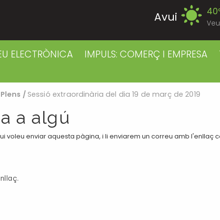
40
Avui
Veu
39
Dissabte
EU ELECTRÒNICA
IMPULS: COMERÇ I EMPRESA
39
Diumenge
/
Plens
/
Sessió extraordinària del dia 19 de març de 2019
40
Dilluns
a a algú
39
Dimarts
i voleu enviar aquesta pàgina, i li enviarem un correu amb l'enllaç 
41
Dimecres
nllaç.
41
Dijous