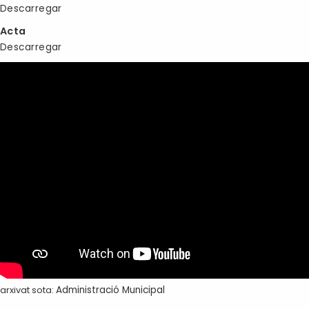
Descarregar
Acta
Descarregar
arxivat sota:
Administració Municipal