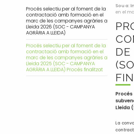
Sou a:
I
Procés selectiu per al foment de la
en el ma
contractació amb formació en el
marc de les campanyes agràries a
PR
Lleida 2026 (SOC - CAMPANYA
AGRÀRIA A LLEIDA)
CO
Procés selectiu per al foment de la
DE
contractació amb formació en el
marc de les campanyes agràries a
(S
Lleida 2025 (SOC - CAMPANYA
AGRÀRIA A LLEIDA) Procés finalitzat
FI
Procés 
subvenc
Lleida 
La convo
contract