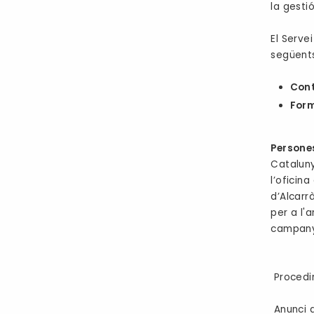
la gesti
El Serve
següent
Cont
Form
Persone
Catalun
l’oficin
d’Alcarr
per a l'
campanye
Procedim
Anunci d