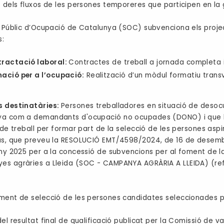
ó dels fluxos de les persones temporeres que participen en la
i Públic d’Ocupació de Catalunya (SOC) subvenciona els projec
s:
ractació laboral:
Contractes de treball a jornada completa 
ació per a l’ocupació:
Realització d’un mòdul formatiu transv
s destinatàries:
Persones treballadores en situació de desocu
ya com a demandants d'ocupació no ocupades (DONO) i que h
a de treball per formar part de la selecció de les persones as
às, que preveu la RESOLUCIÓ EMT/4598/2024, de 16 de desembr
any 2025 per a la concessió de subvencions per al foment de 
s agràries a Lleida (SOC - CAMPANYA AGRÀRIA A LLEIDA) (ref
ent de selecció de les persones candidates seleccionades p
el resultat final de qualificació publicat per la Comissió de va