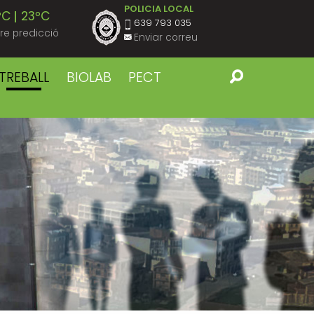
POLICIA LOCAL
ºC
23ºC
639 793 035
re predicció
Enviar correu
ºC
22ºC
TREBALL
BIOLAB
PECT
ºC
23ºC
ºC
22ºC
ºC
23ºC
ºC
22ºC
ºC
23ºC