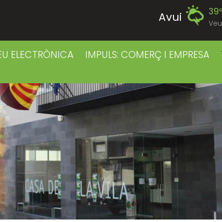
39
Avui
Veu
39
Diumenge
EU ELECTRÒNICA
IMPULS: COMERÇ I EMPRESA
39
Dilluns
39
Dimarts
41
Dimecres
42
Dijous
40
Divendres