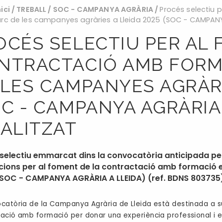
nici
/
TREBALL
/
SOC - CAMPANYA AGRÀRIA
/
Procés selectiu 
rc de les campanyes agràries a Lleida 2025 (SOC - CAMPANYA
OCÉS SELECTIU PER AL 
NTRACTACIÓ AMB FORM
 LES CAMPANYES AGRÀRI
OC - CAMPANYA AGRÀRIA
NALITZAT
selectiu emmarcat dins la convocatòria anticipada per
ions per al foment de la contractació amb formació 
(SOC - CAMPANYA AGRÀRIA A LLEIDA) (ref. BDNS 803735
catòria de la Campanya Agrària de Lleida està destinada a s
ació amb formació per donar una experiència professional i