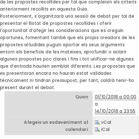
de les propostes recollides per tal que compleixin els criteris
anteriorment recollits en aquesta Guia.
Posteriorment, s’organitzarà una sessió de debat per tal de
presentar el llistat de propostes recollides i oferir
l’oportunitat d’afegir les consideracions que es creguin
oportunes, fomentant també que els propis creadors de les
propostes al·ludides puguin aportar els seus arguments
entorn els beneficis de les mateixes, aprofundir o aclarir
algunes propostes poc clares i fins i tot unificar-ne algunes
que d’entrada haurien semblat diferents. Les propostes que
es presentaran encara no hauran estat validades
tècnicament ni tindran pressupost, per tant, caldrà tenir-ho
present durant el debat.
Quan
01/10/2018 a 00:00
a
14/10/2018 a 23:55
Afegeix un esdeveniment al
vCal
calendari
iCal