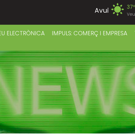
37
Avui
Veu
39
Divendres
EU ELECTRÒNICA
IMPULS: COMERÇ I EMPRESA
38
Dissabte
38
Diumenge
39
Dilluns
39
Dimarts
41
Dimecres