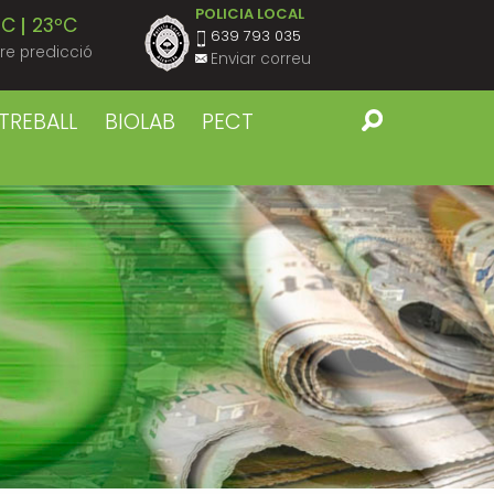
POLICIA LOCAL
ºC
23ºC
639 793 035
re predicció
Enviar correu
ºC
23ºC
TREBALL
BIOLAB
PECT
ºC
23ºC
ºC
23ºC
ºC
23ºC
ºC
22ºC
ºC
22ºC