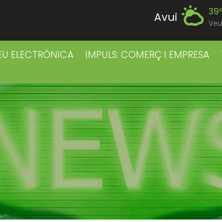
39
Avui
Veu
38
Diumenge
EU ELECTRÒNICA
IMPULS: COMERÇ I EMPRESA
39
Dilluns
39
Dimarts
40
Dimecres
41
Dijous
41
Divendres