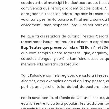
capdavant del municipi i ha destacat aquest esd
convivència que reforça la identitat del poble. A l
adreçades a totes les edats i agraeix la tasca de l
voluntaris per fer-la possible. Finalment, convida 
cívicament i amb respecte i orgull de ser part d’A
Pel que fa als regidors de cultura i festes, Gera
recentment inaugurat Pou de Gel com a espai per a
Bap Teatre que presenta l’obra “El Barri”
, el 30
que com sempre tindrà sorpreses i que, enguany, s
cassoles d’enguany serà la Samfaina, cassoles 
membre d’Esmorzars La Forquilla.
Tant l’alcalde com els regidors de cultura i fest
Alcarràs, amb exemples com el de l’any passat, am
participar al juliol al taller de ball de bastons i, 
Per la seva banda, el tècnic de Cultura i Festes
equilibri entre la cultura popular i les tradicions