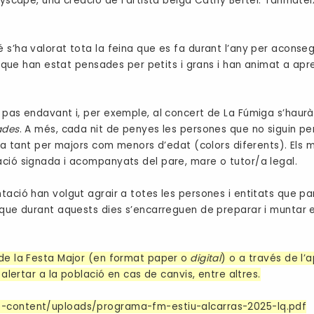
Playscape, una creació de l’artista belga Cathy Bertel. Tanmate
 s’ha valorat tota la feina que es fa durant l’any per aconseg
s, que han estat pensades per petits i grans i han animat a apr
n pas endavant i, per exemple, al concert de La Fúmiga s’haur
ades
. A més, cada nit de penyes les persones que no siguin pen
sera tant per majors com menors d’edat (colors diferents). Els
ació signada i acompanyats del pare, mare o tutor/a legal.
ació han volgut agrair a totes les persones i entitats que part
 que durant aquests dies s’encarreguen de preparar i muntar e
 de la Festa Major (en format paper o
digital
) o a través de l’a
 alertar a la població en cas de canvis, entre altres.
p-content/uploads/programa-fm-estiu-alcarras-2025-lq.pdf