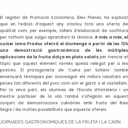
El regidor de Promoció Econòmica, Àlex Planes, ha explicat
que en l’edició d’aquest any s’inclou tota una oferta de
qualitat com, per exemple, tallers d’elaboració de confitura
per tothom que vulgui aprendre’n la tècnica.
A més a més, el
cuiner Isma Prados oferirà el diumenge a partir de les 12h
una demostració gastronòmica de les múltiples
aplicacions de la fruita dolça en plats salats
per trencar el
tòpic que aquest element només queda relegat per a les
postres. El protagonista de ‘Cuina per Solters’ també
ensenyarà tècniques per aconseguir els millors resultats en
peces tan diferents del porc com són el garró o el costellam.
Per la seva part, els alumnes de l’Escola d’Hoteleria i un
mestre pastisser de la vila també s’afegiran en aquest
conjunt de demostracions culinàries amb fruita del Baix
Segre i les moltes possibilitats que aquesta ofereix.
JORNADES GASTRONÒMIQUES DE LA FRUITA I LA CARN