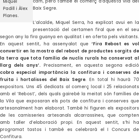
carn, però també el comerç d’aquesta vila del
Miquel
Baix Segre.
Padill i Àlex
Planes.
L’alcalde, Miquel Serra, ha explicat avui en la
presentació del certamen firal que en el seu
segon any la fira guanya en qualitat i en oferta pels visitants.
En aquest sentit, ha assenyalat que
‘Fira Rebost es vol
convertir en la mostra del rebost de productes sorgits de
la terra que tota família de nuclis rurals ha conservat al
llarg dels anys’.
Precisament, en aquesta segona edició
cobra especial importància la confitura i conserves de
fruita i hortalisses del Baix Segre
. En total hi haurà 70
expositors. Uns 45 dedicats al comerç local i 25 relacionats
amb el ‘Rebost’, dels quals gairebé la meitat són famílies de
la Vila que exposaran els pots de confitura i conserves que
artesanalment han elaborat. També hi figuren els expositors
de les carnisseries artesanals alcarrassines, que compten
amb taller d’elaboració propi. En aquest sentit, s’hi ha
programat tastos i també es celebrarà el I Concurs de
Confitura.