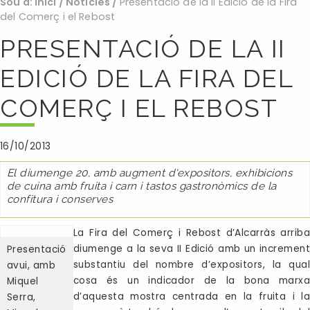
Sou a:
Inici
/
Noticies
/
Presentació de la II Edició de la Fira
del Comerç i el Rebost
PRESENTACIÓ DE LA II
EDICIÓ DE LA FIRA DEL
COMERÇ I EL REBOST
16/10/2013
El diumenge 20, amb augment d'expositors, exhibicions
de cuina amb fruita i carn i tastos gastronòmics de la
confitura i conserves
La Fira del Comerç i Rebost d’Alcarràs arriba
diumenge a la seva II Edició amb un increment
Presentació
substantiu del nombre d’expositors, la qual
avui, amb
cosa és un indicador de la bona marxa
Miquel
d’aquesta mostra centrada en la fruita i la
Serra,