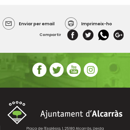
Enviar per email
Imprimeix-ho
Compartir
Plaça de l'Església, 1, 25180 Alcarràs, Lleida