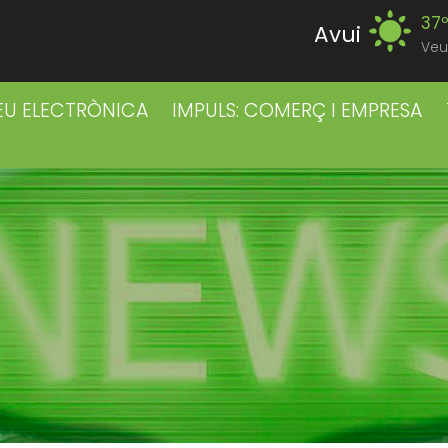
37
Avui
Veu
39
Divendres
EU ELECTRÒNICA
IMPULS: COMERÇ I EMPRESA
38
Dissabte
38
Diumenge
39
Dilluns
39
Dimarts
41
Dimecres