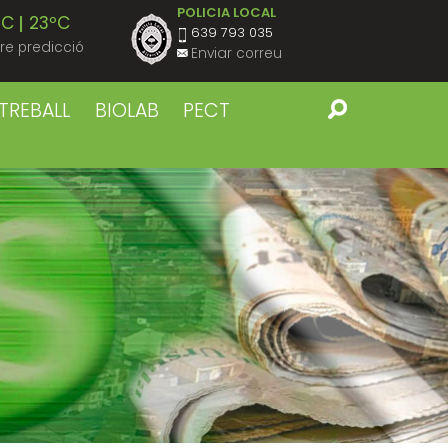
POLICIA LOCAL
ºC
23ºC
639 793 035
re predicció
Enviar correu
ºC
23ºC
TREBALL
BIOLAB
PECT
ºC
23ºC
ºC
23ºC
ºC
23ºC
ºC
22ºC
ºC
22ºC