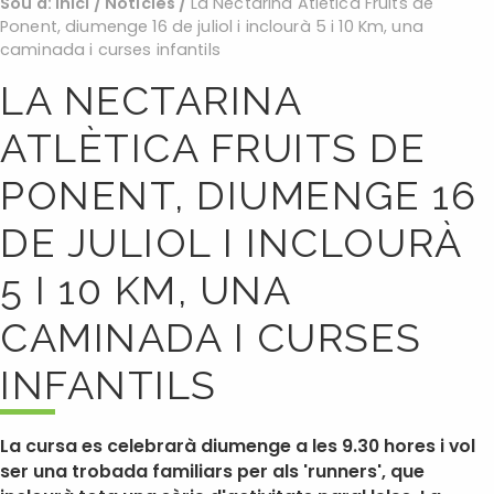
Sou a:
Inici
/
Noticies
/
La Nectarina Atlètica Fruits de
Ponent, diumenge 16 de juliol i inclourà 5 i 10 Km, una
caminada i curses infantils
LA NECTARINA
ATLÈTICA FRUITS DE
PONENT, DIUMENGE 16
DE JULIOL I INCLOURÀ
5 I 10 KM, UNA
CAMINADA I CURSES
INFANTILS
La cursa es celebrarà diumenge a les 9.30 hores i vol
ser una trobada familiars per als 'runners', que