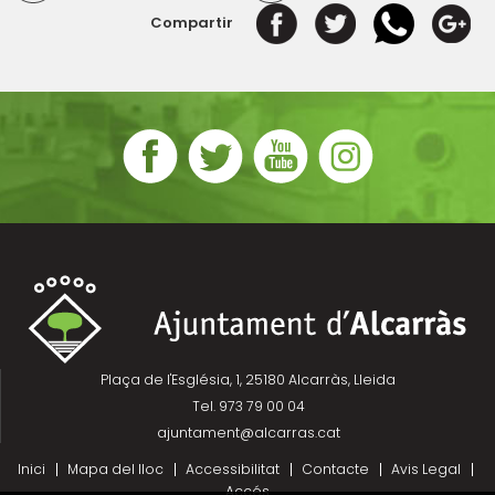
Compartir
Plaça de l'Església, 1, 25180 Alcarràs, Lleida
Tel. 973 79 00 04
ajuntament@alcarras.cat
Inici
Mapa del lloc
Accessibilitat
Contacte
Avis Legal
Accés