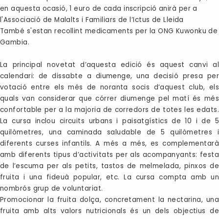
en aquesta ocasió, 1 euro de cada inscripció anirà per a
l'Associació de Malalts i Familiars de l’Ictus de Lleida
També s'estan recollint medicaments per la ONG Kuwonku de
Gambia.
La principal novetat d’aquesta edició és aquest canvi al
calendari: de dissabte a diumenge, una decisió presa per
votació entre els més de noranta socis d’aquest club, els
quals van considerar que córrer diumenge pel matí és més
confortable per a la majoria de corredors de totes les edats.
La cursa inclou circuits urbans i paisatgístics de 10 i de 5
quilòmetres, una caminada saludable de 5 quilòmetres i
diferents curses infantils. A més a més, es complementarà
amb diferents tipus d’activitats per als acompanyants: festa
de l’escuma per als petits, tastos de melmelada, pinxos de
fruita i una fideuà popular, etc. La cursa compta amb un
nombrós grup de voluntariat.
Promocionar la fruita dolça, concretament la nectarina, una
fruita amb alts valors nutricionals és un dels objectius de