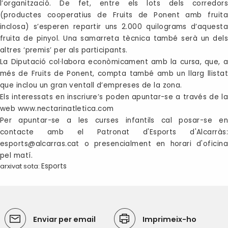
l’organització. De fet, entre els lots dels corredors
(productes cooperatius de Fruits de Ponent amb fruita
inclosa) s’esperen repartir uns 2.000 quilograms d’aquesta
fruita de pinyol. Una samarreta tècnica també serà un dels
altres ‘premis’ per als participants.
La Diputació col·labora econòmicament amb la cursa, que, a
més de Fruits de Ponent, compta també amb un llarg llistat
que inclou un gran ventall d’empreses de la zona.
Els interessats en inscriure’s poden apuntar-se a través de la
web
www.nectarinatletica.com
Per apuntar-se a les curses infantils cal posar-se en
contacte amb el Patronat d'Esports d'Alcarràs:
esports@alcarras.cat o presencialment en horari d'oficina
pel matí.
arxivat sota:
Esports
Enviar per email
Imprimeix-ho