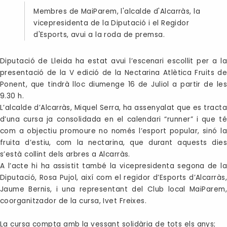
Membres de MaiParem, l'alcalde d'Alcarràs, la
vicepresidenta de la Diputació i el Regidor
d'Esports, avui a la roda de premsa.
Diputació de Lleida ha estat avui l’escenari escollit per a la
presentació de la V edició de la Nectarina Atlètica Fruits de
Ponent, que tindrà lloc diumenge 16 de Juliol a partir de les
9.30 h.
L’alcalde d’Alcarràs, Miquel Serra, ha assenyalat que es tract
d’una cursa ja consolidada en el calendari “runner” i que té
com a objectiu promoure no només l’esport popular, sinó la
fruita d’estiu, com la nectarina, que durant aquests dies
s’està collint dels arbres a Alcarràs.
A l’acte hi ha assistit també la vicepresidenta segona de la
Diputació, Rosa Pujol, així com el regidor d’Esports d’Alcarràs,
Jaume Bernis, i una representant del Club local MaiParem,
coorganitzador de la cursa, Ivet Freixes.
La cursa compta amb la vessant solidària de tots els anys;