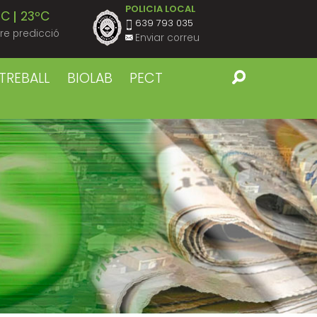
POLICIA LOCAL
ºC
23ºC
639 793 035
re predicció
Enviar correu
ºC
23ºC
TREBALL
BIOLAB
PECT
ºC
23ºC
ºC
23ºC
ºC
23ºC
ºC
22ºC
ºC
23ºC