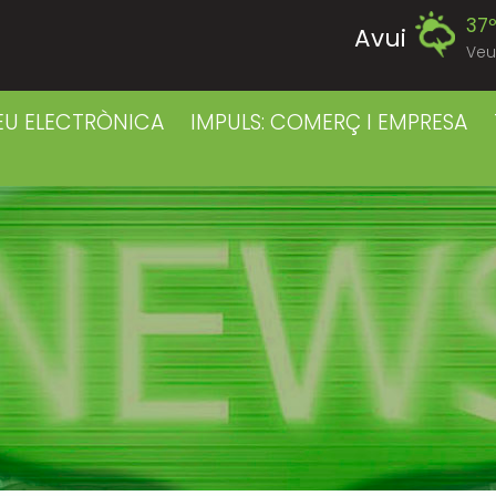
37
Avui
Veu
40
Divendres
EU ELECTRÒNICA
IMPULS: COMERÇ I EMPRESA
38
Dissabte
38
Diumenge
38
Dilluns
39
Dimarts
39
Dimecres