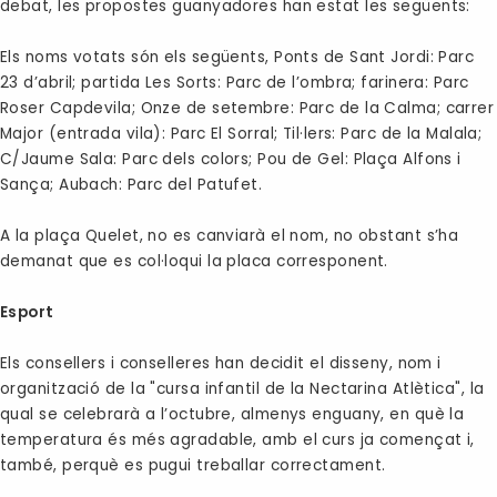
debat, les propostes guanyadores han estat les següents:
Els noms votats són els següents, Ponts de Sant Jordi: Parc
23 d’abril; partida Les Sorts: Parc de l’ombra; farinera: Parc
Roser Capdevila; Onze de setembre: Parc de la Calma; carrer
Major (entrada vila): Parc El Sorral; Til·lers: Parc de la Malala;
C/Jaume Sala: Parc dels colors; Pou de Gel: Plaça Alfons i
Sança; Aubach: Parc del Patufet.
A la plaça Quelet, no es canviarà el nom, no obstant s’ha
demanat que es col·loqui la placa corresponent.
Esport
Els consellers i conselleres han decidit el disseny, nom i
organització de la "cursa infantil de la Nectarina Atlètica", la
qual se celebrarà a l’octubre, almenys enguany, en què la
temperatura és més agradable, amb el curs ja començat i,
també, perquè es pugui treballar correctament.