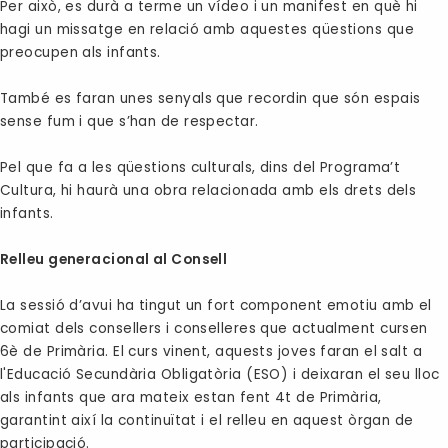
Per això, es durà a terme un vídeo i un manifest en què hi
hagi un missatge en relació amb aquestes qüestions que
preocupen als infants.
També es faran unes senyals que recordin que són espais
sense fum i que s’han de respectar.
Pel que fa a les qüestions culturals, dins del Programa’t
Cultura, hi haurà una obra relacionada amb els drets dels
infants.
Relleu generacional al Consell
La sessió d’avui ha tingut un fort component emotiu amb el
comiat dels consellers i conselleres que actualment cursen
6è de Primària. El curs vinent, aquests joves faran el salt a
l'Educació Secundària Obligatòria (ESO) i deixaran el seu lloc
als infants que ara mateix estan fent 4t de Primària,
garantint així la continuïtat i el relleu en aquest òrgan de
participació.