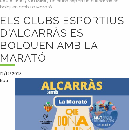
Sou a:
Inici
/
Noticies
/
Els clubs esportius d'Alcarràs es
bolquen amb La Marató
ELS CLUBS ESPORTIUS
D'ALCARRÀS ES
BOLQUEN AMB LA
MARATÓ
12/12/2023
Nou