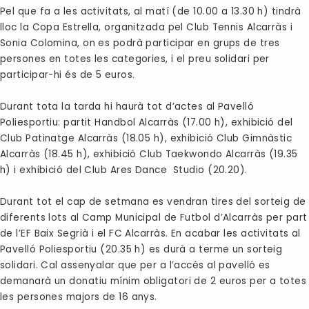
Pel que fa a les activitats, al matí (de 10.00 a 13.30 h) tindrà
lloc la Copa Estrella, organitzada pel Club Tennis Alcarràs i
Sonia Colomina, on es podrà participar en grups de tres
persones en totes les categories, i el preu solidari per
participar-hi és de 5 euros.
Durant tota la tarda hi haurà tot d’actes al Pavelló
Poliesportiu: partit Handbol Alcarràs (17.00 h), exhibició del
Club Patinatge Alcarràs (18.05 h), exhibició Club Gimnàstic
Alcarràs (18.45 h), exhibició Club Taekwondo Alcarràs (19.35
h) i exhibició del Club Ares Dance Studio (20.20).
Durant tot el cap de setmana es vendran tires del sorteig de
diferents lots al Camp Municipal de Futbol d’Alcarràs per part
de l’EF Baix Segrià i el FC Alcarràs. En acabar les activitats al
Pavelló Poliesportiu (20.35 h) es durà a terme un sorteig
solidari. Cal assenyalar que per a l’accés al pavelló es
demanarà un donatiu mínim obligatori de 2 euros per a totes
les persones majors de 16 anys.