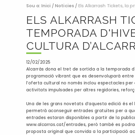
Sou a:
Inici
/
Noticies
/
Els Alkarrash Tickets, la
ELS ALKARRASH TI
TEMPORADA D'HIV
CULTURA D’ALCAR
12/02/2025
Alcarràs dona el tret de sortida a la temporada 
programació vibrant que es desenvoluparà entre 
l’oferta cultural no només inclou espectacles per 
activitats impulsades per altres regidories, refo
Una de les grans novetats d’aquesta edició és el l
permetrà aconseguir entrades gratuïtes per a qua
entrades estaran disponibles a partir de la publi
www.alcarras.cat/entrades, però també es podran 
proposta original que convida a la participació a