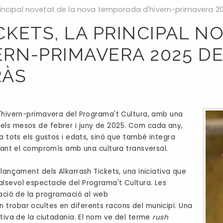
 principal novetat de la nova temporada d'hivern-primavera 2
CKETS, LA PRINCIPAL N
ERN-PRIMAVERA 2025 D
RÀS
d'hivern-primavera del Programa't Cultura, amb una
els mesos de febrer i juny de 2025. Com cada any,
a tots els gustos i edats, sinó que també integra
rçant el compromís amb una cultura transversal.
lançament dels Alkarrash Tickets, una iniciativa que
lsevol espectacle del Programa't Cultura. Les
cació de la programació al web
trobar ocultes en diferents racons del municipi. Una
ctiva de la ciutadania. El nom ve del terme
rush