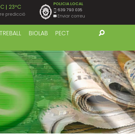
POLICIA LOCAL
ºC
23ºC
639 793 035
re predicció
Enviar correu
ºC
23ºC
TREBALL
BIOLAB
PECT
ºC
23ºC
ºC
23ºC
ºC
23ºC
ºC
22ºC
ºC
22ºC