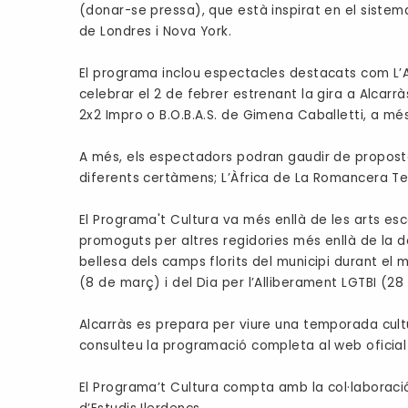
(donar-se pressa), que està inspirat en el siste
de Londres i Nova York.
El programa inclou espectacles destacats com L’An
celebrar el 2 de febrer estrenant la gira a Alcarr
2x2 Impro o B.O.B.A.S. de Gimena Caballetti, a més
A més, els espectadors podran gaudir de proposte
diferents certàmens; L’Àfrica de La Romancera Te
El Programa't Cultura va més enllà de les arts es
promoguts per altres regidories més enllà de la de 
bellesa dels camps florits del municipi durant el
(8 de març) i del Dia per l’Alliberament LGTBI (28 
Alcarràs es prepara per viure una temporada cultura
consulteu la programació completa al web oficial
El Programa’t Cultura compta amb la col·laboració