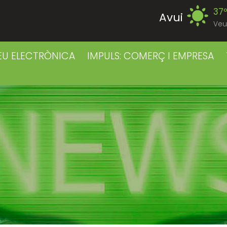
37
Avui
Veu
39
Divendres
EU ELECTRÒNICA
IMPULS: COMERÇ I EMPRESA
38
Dissabte
38
Diumenge
39
Dilluns
39
Dimarts
41
Dimecres