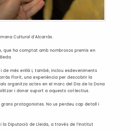
tmana Cultural d’Alcarràs.
atro, que ha comptat amb nombrosos premis en
 Bleda.
 i de més enllà i, també, inclou esdeveniments
rràs Florit, una experiència per descobrir la
nals organitza actes en el marc del Dia de la Dona
litzar i donar suport a aquests col·lectius.
ls grans protagonistes. No us perdeu cap detall i
a Diputació de Lleida, a través de l’Institut