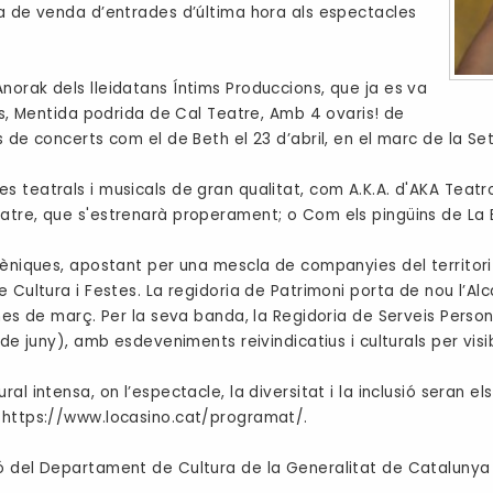
ma de venda d’entrades d’última hora als espectacles
orak dels lleidatans Íntims Produccions, que ja es va
às, Mentida podrida de Cal Teatre, Amb 4 ovaris! de
 de concerts com el de Beth el 23 d’abril, en el marc de la Se
s teatrals i musicals de gran qualitat, com A.K.A. d'AKA Te
atre, que s'estrenarà properament; o Com els pingüins de La
cèniques, apostant per una mescla de companyies del territori
Cultura i Festes. La regidoria de Patrimoni porta de nou l’Alca
 mes de març. Per la seva banda, la Regidoria de Serveis Perso
de juny), amb esdeveniments reivindicatius i culturals per visibi
l intensa, on l’espectacle, la diversitat i la inclusió seran e
https://www.locasino.cat/programat/.
 del Departament de Cultura de la Generalitat de Catalunya i l